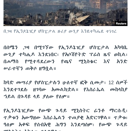
ቋንቋዎች
በጋዛ የኢንዶኔዢያ ሆስፒታል ዙሪያ ውጊያ እንደተካሔደ ተነገረ
በሰሜን ጋዛ በሚገኘው የኢንዶኔዢያ ሆስፒታል አካባቢ
ውጊያ ተካሒዶ እንደነበር፣ የአሶሽየትድ ፕሬስ ዜና ወኪል፣
በሐማስ የሚተዳደረውን የጤና ሚኒስቴር እና አንድ
ሠራተኛን ጠቅሶ ዘግቧል።
ከባድ መሣሪያ የሆስፒታሉን ሁለተኛ ፎቅ ሲመታ፣ 12 ሰዎች
እንደተገደሉ ዘገባው አመልክቷል። የእስራኤል መከላከያ
ኀይል በጉዳዩ ላይ ያለው የለም።
የኢንዶኔዢያው የውጭ ጉዳይ ሚኒስትር ሬንቶ ማርሱዲ፣
ጥቃቱን አውግዘው እስራኤልን ተጠያቂ አድርገዋል። ጥቃቱ፣
ዓለም አቀፍ የሰብአዊ ሕግን እንደጣሰም፣ የውጭ ጉዳይ