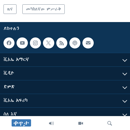
ዜና
መካከለኛው ምሥራቅ
ይከተሉን
ቪኦኤ አማርኛ
ቪዲዮ
ድምጽ
ቪኦኤ አፍሪካ
ስለ እኛ
ቀጥታ