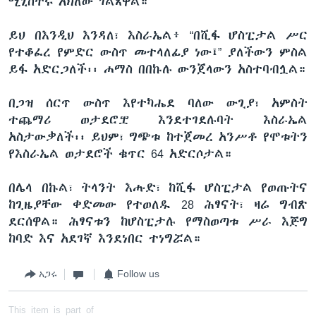
ሚኒስትሩ አክለው ገልጸዋል።
ይህ በእንዲህ እንዳለ፣ እስራኤል፥ “በሺፋ ሆስፒታል ሥር
የተቆፈረ የምድር ውስጥ መተላለፊያ ነው፤” ያለችውን ምስል
ይፋ አድርጋለች፡፡ ሐማስ በበኩሉ ውንጀላውን አስተባብሏል።
በጋዝ ሰርጥ ውስጥ እየተካሔደ ባለው ውጊያ፣ አምስት
ተጨማሪ ወታደሮቿ እንደተገደሉባት እስራኤል
አስታውቃለች፡፡ ይህም፣ ግጭቱ ከተጀመረ አንሥቶ የሞቱትን
የእስራኤል ወታደሮች ቁጥር 64 አድርሶታል።
በሌላ በኩል፣ ትላንት እሑድ፣ ከሺፋ ሆስፒታል የወጡትና
ከጊዜያቸው ቀድመው የተወለዱ 28 ሕፃናት፣ ዛሬ ግብጽ
ደርሰዋል። ሕፃናቱን ከሆስፒታሉ የማስወጣቱ ሥራ እጅግ
ከባድ እና አደገኛ እንደነበር ተነግሯል።
አጋሩ
Follow us
This item is part of