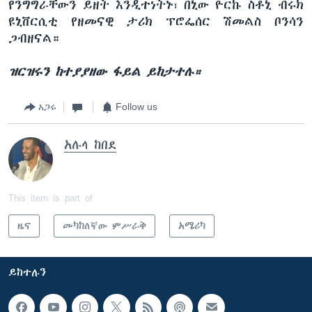
የንግግራቸውን ይዘት እንዲተነትኑ፣ በኒው ዮርኩ ስቶኒ ብሩክ
ዩኒቨርሲቲ የዘመናዊ ታሪክ ፕሮፌሰር ሽመልስ ቦንሳን
ጋብዘናል።
ዝርዝሩን ከተያያዘው ፋይል ይከታተሉ።
አጋሩ
Follow us
አሉላ ከበደ
This item is part of
ዜና
መካከለኛው ምሥራቅ
አሜሪካ
ይከተሉን