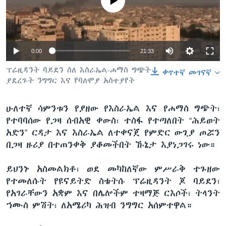
No media source currently available
ቋንቋዎች
0:00
21:33
ፕሬዚዳንት ባይደን ስለ እስራኤል-ሐማስ ግጭት
ቀጥተኛ መገናኛ
ያደረጉት ንግግር እና የባለሞያ አስተያየት
ሁለተኛ ሳምንቱን የያዘው የእስራኤል እና የሐማስ ግጭት፣
የተባባሰው የጋዛ ሰብአዊ ቀውስ፣ ተስፋ የተጣለበት “ሕይወት
አድን” ርዳታ እና እስራኤል ለተቀናጀ የምድር ውጊያ ጦሯን
በጋዛ ዙሪያ በተጠንቀቅ ያቆመችበት ኹኔታ እያነጋገሩ ነው።
ይህንኑ አስመልክቶ፣ ወደ መካከለኛው ምሥራቅ ተጉዘው
የተመለሱት የዩናይትድ ስቴትሱ ፕሬዚዳንት ጆ ባይደን፣
የአገራቸውን አቋም እና በሌሎችም ተዛማጅ ርእሶች፣ ትላንት
ኀሙስ ምሽት፣ ለአሜሪካ ሕዝብ ንግግር አሰምተዋል።