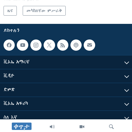
ዜና
መካከለኛው ምሥራቅ
ይከተሉን
ቪኦኤ አማርኛ
ቪዲዮ
ድምጽ
ቪኦኤ አፍሪካ
ስለ እኛ
ቀጥታ