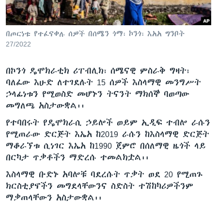
በጦርነቱ የተፈናቀሉ ሰዎች በሰሜን ጎማ፣ ኮንጎ፣ እአአ ግንቦት
ቋንቋዎች
27/2022
በኮንጎ ዴሞክራቲክ ሪፐብሊክ፣ ሰሜናዊ ምስራቅ ግዛት፣
ባለፈው እሁድ ለተገደሉት 15 ሰዎች እስላማዊ መንግሥት
ኃላፊነቱን የሚወስድ መሆኑን ትናንት ማክሰኞ ባወጣው
መግለጫ አስታውቋል፡፡
የተባበሩት የዴሞክራሲ ኃይሎች ወይም ኢዲፍ ተብሎ ራሱን
የሚጠራው ድርጅት እኤአ ከ2019 ራሱን ከእስላማዊ ድርጅት
ማቆራኘቱ ሲነገር እኤአ ከ1990 ጀምሮ በሰለማዊ ዜጎች ላይ
በርካታ ጥቃቶችን ማድረሱ ተመልክቷል፡፡
እስላማዊ ቡድኑ አባሎቹ ባደረሱት ጥቃት ወደ 20 የሚጠጉ
ክርስቲያኖችን መግደላቸውንና ስድስት ተሽከካሪዎችንም
ማቃጠላቸውን አስታውቋል፡፡