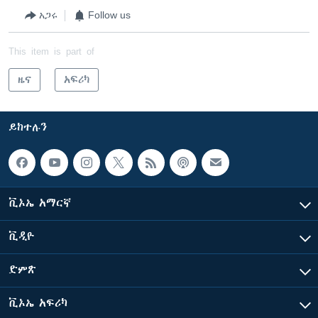
አጋሩ
Follow us
This item is part of
ዜና
አፍሪካ
ይከተሉን
ቪኦኤ አማርኛ
ቪዲዮ
ድምጽ
ቪኦኤ አፍሪካ