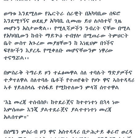
ወጣቱ እንደሚለው የኤርትራ ሰራዊት በአካባቢው ሰፍሮ
እንደሚገኝና ወደዚያ አካባቢ ሲመጡ ይህ ለሶስተኛ ጊዜ
መሆኑን አስታውቋል፡፡ የሚሊሻዎችን ንብረት ናቸው በሚል
የአካባቢውን ከብት ማይጕዕ ተብሃሎ በሚጠራው ትምህርት
ቤት ውስጥ አጉረው መያዘቸውን ከ እነዚህም በጎችና
ፍየሎችን እያረዱ የሚቀለቡ መሆናቸውንም ነዋሪው
ተናግሯል፡፡
በምስራቅ ትግራይ ዞን ተፈፅመዋል ስለ ተባሉት ግድያዎችና
ተቃጥለዋል ስለተባሉ ቤቶች የተጠየቁት የዞኑ ዋና ኣስተዳዳሪ
ኣቶ ሃይለስላሴ ተስፋይ የሚከተለውን ምላሽ ሰጥተዋል
“እኔ መረጃ ተሰብስቦ፣ ከተደራጀና ከተተነተነ በኋላ ነው
እምሰጠው እንጂ ያልተደራጀና ያልተተነተነ መረጃ
አልሰጥም።”
በሰሜን ምዕራብ ዞን ዋና አስተዳዳሪ በታሕታይ ቆራሮ ወረዳ