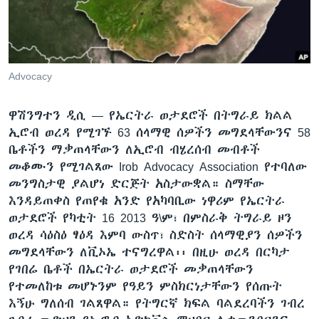
ቋንቋዎች
Advocacy
ዋሽንግተን ዲሲ —
የኤርትራ ወታደሮች በትግራይ ክልል
ኢሮብ ወረዳ የሚገኙ 63 ሰላማዊ ሰዎችን መግደላቸውንና 58
ቤቶችን ማቃጠላቸውን ለኢሮብ ብሄረሰብ መብቶች
መቆሙን የሚገልጸው Irob Advocacy Association የተባለው
መንግስታዊ ያልሆነ ድርጅት አስታውቋል። ስማቸው
እንዳይጠቀስ የጠየቁ አንድ የአካባቢው ነዋሪም የኤርትራ
ወታደሮች የካቲት 16 2013 ዓ\ም፣ በምስራቅ ትግራይ ዞን
ወረዳ ሳዕስዕ ፃዕዳ እምባ ውስጥ፣ ስድስት ሰላማዊያን ሰዎችን
መግደላቸውን ለቪኦኤ ተናግረዋል፡፡ በዚሁ ወረዳ በርካታ
የገበሬ ቤቶች በኤርትራ ወታደሮች መቃጠላቸውን
የተመለከቱ መሆኑንም የዓይን ምስክርነታቸውን የሰጡት
እኝሁ ግለሰብ ገልጸዋል። የትግርኛ ክፍል ባልደረባችን ገብረ