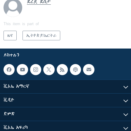
ደረጀ ደስታ
This item is part of
ዜና
ኢትዮጵያ/ኤርትራ
ይከተሉን
ቪኦኤ አማርኛ
ቪዲዮ
ድምጽ
ቪኦኤ አፍሪካ