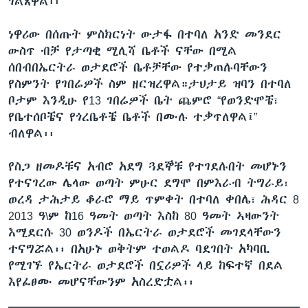
ገልጸዋል፡፡
ነዋሪው በሰጡት ምስክርነት ውታፋ በተባለ አንድ መንደር
ውስጥ ብቻ የታጣቂ ሚሊሻ ቤቶች ናቸው በሚል
ሰበብበኤርትራ ወታደሮች ቤቶቻቸው የተቃጠሉባቸውን
የስምንት የገበሬዎች ስም ዘርዝረዋል።ታህታይ ዝባን በተባለ
ቦታም እንዲሁ የ13 ገበሬዎች ቤት ጨምሮ “የወንድሞቼ፣
የቤተሰቦቼና የጎረቤቶቼ ቤቶች በሙሉ ተቃጥለዋል፤”
ብለዋል፡፡
የስጋ ዘመዶቹና አብሮ አደግ ጓደኞቹ የተገደሉበት መሆኑን
የተናገረው ሌላው ወጣት ምሁር ደግሞ በምእራብ ትግራይ፣
ወረዳ ታሕታይ ቆራሮ ማይ ጥምቀት በተባለ ቀበሌ፣ ሕዳር 8
2013 ዓ\ም ከ16 ዓመት ወጣት እስከ 80 ዓመት ኣዛውንት
እሚደርሱ 30 ወንዶች በኤርትራ ወታደሮች መገደላቸውን
ተናግሯል፡፡ በአሁኑ ወቅትም ተወልዶ ባደገበት አካባቢ
የሚገኙ የኤርትራ ወታደሮች በኗሪዎች ላይ ከፍተኛ በደል
እየፈፀሙ መሆናቸውንም አስረድቷል፡፡