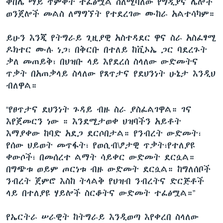
ቀበሌ ማይ ጥምቀት ተፈፅሟል ስለሚባለው የግዲያና ሌሎች
ወንጀሎች መልስ ለማግኘት የተደረገው ሙከራ አልተሳካም።
ይሁን እንጂ የትግራይ ጊዚያዊ አስተዳደር ዋና ስራ አስፈፃሚ
ዶክተር ሙሉ ነጋ፣ በቅርቡ በተለይ ከቪኦኤ ጋር ባደረጉት
ቃለ መጠይቅ፣ በህዝቡ ላይ እየደረሰ ስላለው ውድመትና
ጥቃት በአጠቃላይ ስላለው የጸጥታና የደህንነት ሁኔታ እንዲህ
ብለዋል።
“የፀጥታና ደህንነት ጉዳይ ብዙ ስራ ያስፈልገዋል። ገና
እየጀመርን ነው ። እንደሚታወቀ ህዝባችን አይቶት
እማያቀው ከባድ አደጋ ደርሶበታል። የንብረት ውድመት፣
የሰው ህይወት መጥፋት፣ የወሲብ\ፆታዊ ጥቃት፣የተለያዩ
ቀውሶች፣ በመሰረተ ልማት ሳይቀር ውድመት ደርሷል።
በግጭቱ ወይም ጦርነቱ ብዙ ውድመት ደርሷል። ከግለሰቦች
ንብረት ጀምሮ እስከ ትላልቅ የህዝብ ንብረትና ድርጅቶች
ላይ በተለያዩ ሃይሎች ስርቆትና ውድመት ተፈፅሟል።”
የኤርትራ ሠራዊት ከትግራይ እንዲወጣ እየቀረበ ስላለው