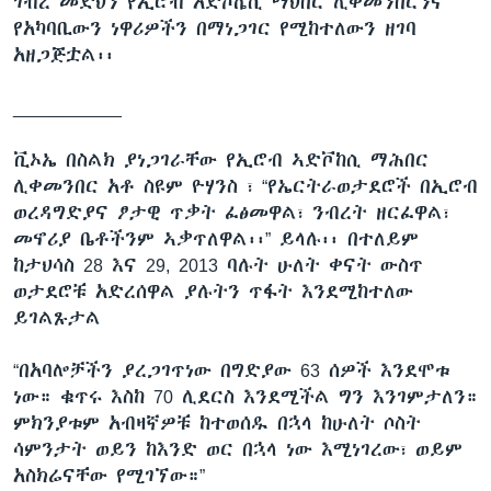
ገብረ መድህን የኢሮብ አድኮቬሲ ማህበር ሊቀመንበርንና
የአካባቢውን ነዋሪዎችን በማነጋገር የሚከተለውን ዘገባ
አዘጋጅቷል፡፡
___________
ቪኦኤ በስልክ ያነጋገራቸው የኢሮብ ኣድቮከሲ ማሕበር
ሊቀመንበር አቶ ስዩም ዮሃንስ ፣ “የኤርትራወታደሮች በኢሮብ
ወረዳግድያና ፆታዊ ጥቃት ፈፅመዋል፣ ንብረት ዘርፈዋል፣
መኖሪያ ቤቶችንም ኣቃጥለዋል፡፡” ይላሉ፡፡ በተለይም
ከታህሳስ 28 እና 29, 2013 ባሉት ሁለት ቀናት ውስጥ
ወታደሮቹ አድረሰዋል ያሉትን ጥፋት እንደሚከተለው
ይገልጹታል
“በአባሎቻችን ያረጋገጥነው በግድያው 63 ሰዎች እንደሞቱ
ነው። ቁጥሩ እስከ 70 ሊደርስ እንደሚችል ግን እንገምታለን።
ምክንያቱም አብዛኛዎቹ ከተወሰዱ በኋላ ከሁለት ሶስት
ሳምንታት ወይን ከእንድ ወር በኋላ ነው እሚነገረው፣ ወይም
አስክሬናቸው የሚገኘው።”