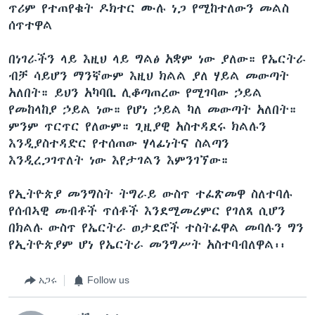
ጥሪም የተጠየቁት ዶክተር ሙሉ ነጋ የሚከተለውን መልስ
ሰጥተዋል
በነገራችን ላይ እዚህ ላይ ግልፅ አቋም ነው ያለው። የኤርትራ
ብቻ ሳይሆን ማንኛውም እዚህ ክልል ያለ ሃይል መውጣት
አለበት። ይህን አካባቢ ሊቆጣጠረው የሚገባው ኃይል
የመከላከያ ኃይል ነው። የሆነ ኃይል ካለ መውጣት አለበት።
ምንም ጥርጥር የለውም። ጊዚያዊ አስተዳደሩ ክልሉን
እንዲያስተዳድር የተሰጠው ሃላፊነትና ስልጣን
እንዲረጋገጥለት ነው እየታገልን እምንገኘው።
የኢትዮጵያ መንግስት ትግራይ ውስጥ ተፈጽመዋ ስለተባሉ
የሰብኣዊ መብቶች ጥሰቶች እንደሚመረምር የገለጸ ሲሆን
በክልሉ ውስጥ የኤርትራ ወታደሮች ተስትፈዋል መባሉን ግን
የኢትዮጵያም ሆነ የኤርትራ መንግሥት አስተባብለዋል፡፡
አጋሩ
Follow us