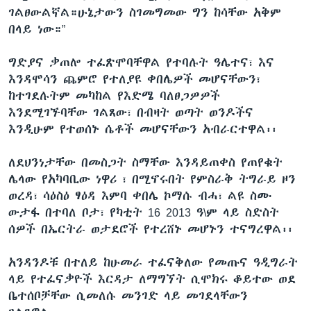
ገልፀውልኛል።ሁኔታውን ስገመግመው ግን ከሳቸው አቅም
በላይ ነው።”
ግድያና ቃጠሎ ተፈጽሞባቸዋል የተባሉት ዓሌተና፣ እና
እንዳሞሳን ጨምሮ የተለያዩ ቀበሌዎች መሆናቸውን፣
ከተገደሉትም መካከል የእድሜ ባለፀጋዎዎች
እንደሚገኙባቸው ገልጸው፣ በብዛት ወጣት ወንዶችና
እንዲሁም የተወሰኑ ሴቶች መሆናቸውን አብራርተዋል፡፡
ለደህንነታቸው በመስጋት ስማቸው እንዳይጠቀስ የጠየቁት
ሌላው የአካባቢው ነዋሪ ፣ በሚኖሩበት የምስራቅ ትግራይ ዞን
ወረዳ፣ ሳዕስዕ ፃዕዳ እምባ ቀበሌ ኮማሱ ብሓ፣ ልዩ ስሙ
ውታፋ በተባለ ቦታ፣ የካቲት 16 2013 ዓ\ም ላይ ስድስት
ሰዎች በኤርትራ ወታደሮች የተረሸኑ መሆኑን ተናግረዋል፡፡
አንዳንዶቹ በተለይ ከሁመራ ተፈናቅለው የመጡና ዓዲግራት
ላይ የተፈናቃዮች እርዳታ ለማግኘት ሲሞክሩ ቆይተው ወደ
ቤተሰቦቻቸው ሲመለሱ መንገድ ላይ መገደላቸውን