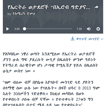
የኤርትራ ወታደሮች “በኢሮብ ግድያና ዝርፊያ ፈጽመዋል” ተባለ
by
የአሜሪካ ድምፅ
No media source currently available
0:00
7:18
ቀጥተኛ መገናኛ
የአካባቢው ነዋሪ ወጣት እንደሚለው የኤርትራ ወታደሮች
ያንን ሁሉ ግፍ ያደረሱት ውጊያ በሌለበት ምንም ዓይነት
የትግራይ ሰራዊትም ሆነ ታጣቂ የሚሊሽያ ሃይል በሌለበት
ሁኔታ ውስጥ ነው ።
“ዝም ብለው ብቻ በየቤቱ እየገቡና መንገድ ላይ ያዩትን
ሰላማዊ ሰው ሁሉ ነው የገደሉት። በዛች ህዳር 8 2013 ዓ\ም
እለት 30ሰዎችን ገድለዋል። ከነዚህ መካከል በወጉ
የተቀበሩት ሶስቱ ብቻ ናቸው ። የተተቀሩት 27ቱን ግን
በየተገደሉበት ቦታና ሜዳ ላይ ነው የተቀበሩት።”