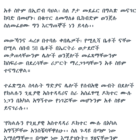
አቶ ስዮም በኢሮብ ባህል፣ ስለ ፆታ መደፈር በግልጽ መናገር
ከባድ በመሆኑ፣ በቁጥር ለመግለፅ ቢከብድም ወንጀሉ
ስለመፈፀሙ ግን እርግጠኞች ነን ይላሉ፡፡
መውኻንና ሓረዞ በተባሉ ቀበሌዎች፣ የሚሊሻ ቤቶች ናቸው
በሚል ሰበብ 58 ቤቶች በኤርትራ ወታደሮች
መቃጠላቸውንም ሌሎች ወንጀሎች መፈጸማቸውንም
ከስፍራው በደረሳቸው ሪፖርት ማረጋገጣቸውን አቶ ስዩም
ተናግረዋል።
ተፈጽሟል ስላሉት ግድያና ሌሎች የሰብአዊ መብት በደሎች
የክልሉን ጊዚያዊ አስተዳዳሪና ስራ አስፈፃሚ ዶክተር ሙሉ
ነጋን በአካል አግኝተው የነገሯቸው መሆኑንም አቶ ስዩም
ይናገራሉ፡፡
“የክልሉን የጊዚያዊ አስተዳዳሪ ዶክተር ሙሉ በአካል
አግኝቻቸው አንስቼባቸዋለሁ፡፡ ስለ ጉዳዩ በጣም ነው
እሚሰማቸው። በጣም ነው እሚያዝኑት። ሃዘናቸውንም