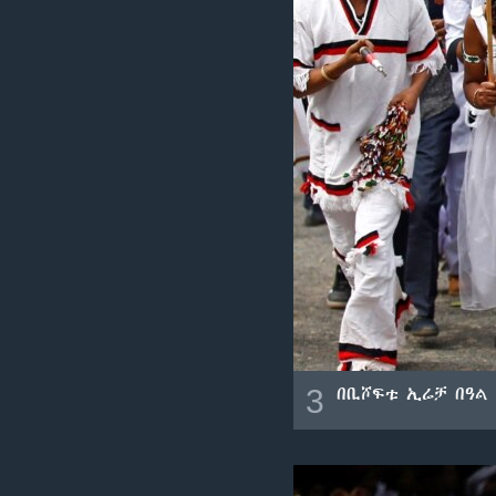
3
በቢሾፍቱ ኢሬቻ በዓል 