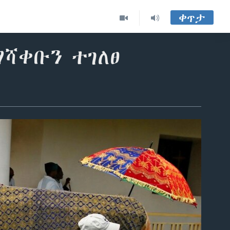
ቀጥታ
ሻቀቡን ተገለፀ