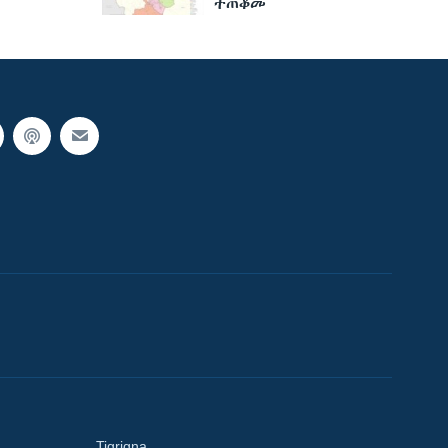
ተጠቆመ
Tigrigna