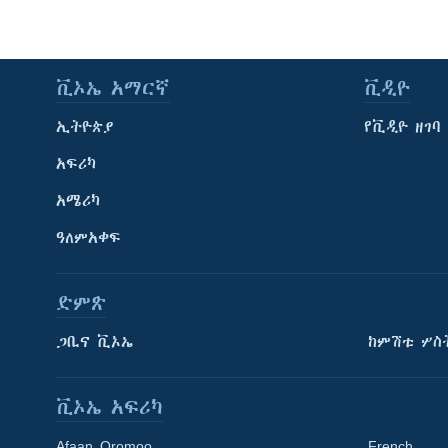
ቪኦኤ አማርኛ
ቪዲዮ
ኢትዮጵያ
የቪዲዮ ዘገባ
አፍሪካ
አሜሪካ
ዓለምአቀፍ
ድምጽ
ጋቢና ቪኦኤ
ከምሽቱ ሦስ
ቪኦኤ አፍሪካ
Afaan Oromoo
French