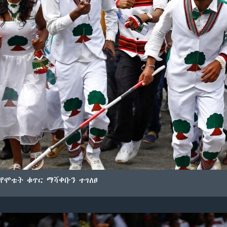
የሞቱት ቁጥር ማሻቀቡን ተገለፀ