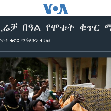
ኢሬቻ በዓል የሞቱት ቁጥር ማ
ሞቱት ቁጥር ማሻቀቡን ተገለፀ