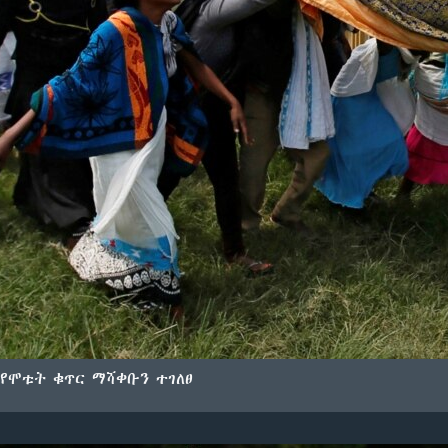
የሞቱት ቁጥር ማሻቀቡን ተገለፀ