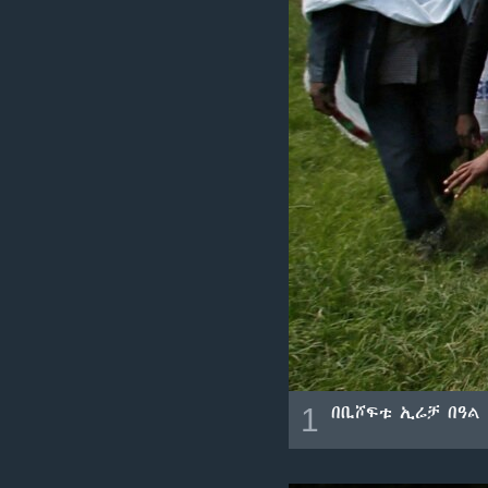
1
በቢሾፍቱ ኢሬቻ በዓል 