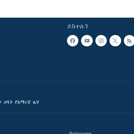
ይከተሉን
ት ሰዓት የአማርኛ ዜና
Portuguese