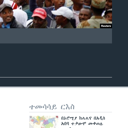
ተመሳሳይ ርእስ
በኦሮሚያ ክልልና በአዲስ
አበባ ተቃውሞ መቀጠሉ