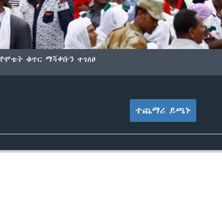
የሞቱት ቁጥር ማሻቀቡን ተገለፀ
ተጨማሪ ይጫኑ