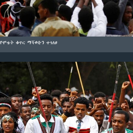
የሞቱት ቁጥር ማሻቀቡን ተገለፀ