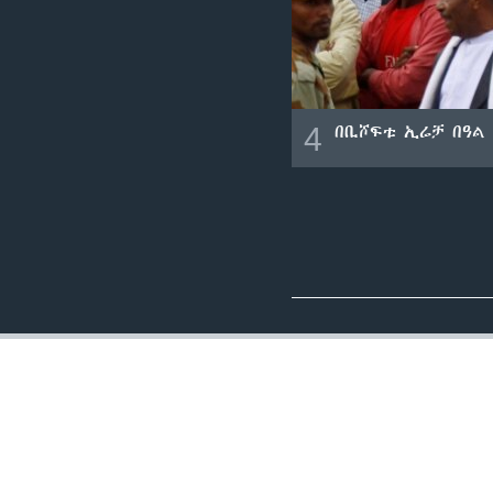
4
በቢሾፍቱ ኢሬቻ በዓል 