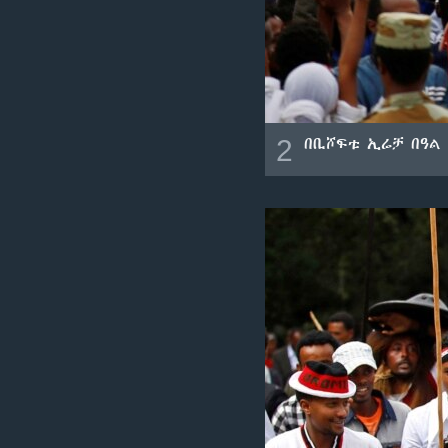
2
በቢሾፍቱ ኢሬቻ በዓል 