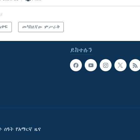
of
አቀፍ
መካከለኛው ምሥራቅ
ይከተሉን
ት ሰዓት የአማርኛ ዜና