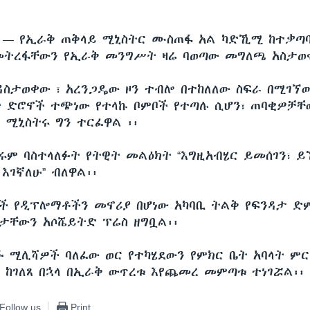
ሲ —
የኢራቅ ጠቅላይ ሚኒስትር ሙስጠፋ አል ካድኺሚ ከተቃጣ
ትረፋቸውን የኢራቅ መንግሥት ዛሬ ባወጣው መግለጫ አስታወቀ
ስታወቀው ፣ አረንጋዴው ዞን ተብሎ በተከለለው ስፍራ በሚገኘ
 ድሮኖች ተጭነው የተላኩ ቦምቦች የተጣሉ ሲሆን፣ ጠባቂዎቻቸ
 ሚኒስትሩ ግን ተርፈዋል ፡፡
ሩም ባስተላለፉት የትዊት መልዕክት “እግዚአብሄር ይመሰገን፣ 
እገኛለሁ” ብለዋል፡፡
ዎች የዲፕሎማቶችን መኖሪያ በሆነው አካባቢ ትልቅ የፍንዳታ ድ
ቸውን አሶሼይትድ ፕሬስ ዘግቧል፡፡
ፉ ሚሊሻዎች ባለፈው ወር የተካሄደውን የምክር ቤት አባላት 
 ከገለጸ በኋላ በኢራቅ ውጥረቱ እየጨመረ መምጣቱ ተነገሯል፡፡
Follow us
Print