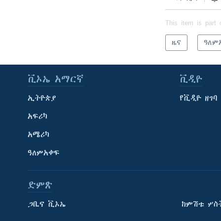
This item is part 
ዜና
ዓለም
ቪኦኤ አማርኛ
ቪዲዮ
ኢትዮጵያ
የቪዲዮ ዘገባ
አፍሪካ
አሜሪካ
ዓለምአቀፍ
ድምጽ
ጋቢና ቪኦኤ
ከምሽቱ ሦስ