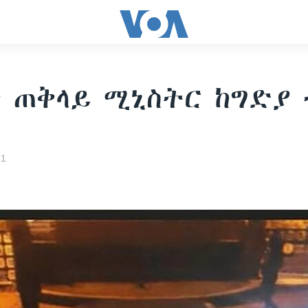
 ጠቅላይ ሚኒስትር ከግድያ 
21