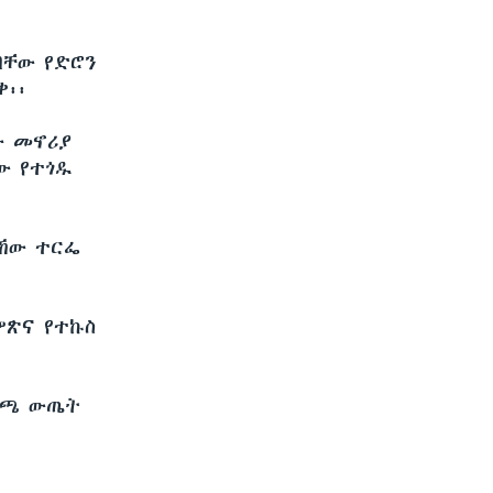
ባቸው የድሮን
፡፡
ው መኖሪያ
ው የተጎዱ
ይኸው ተርፌ
ምጽና የተኩስ
ምርጫ ውጤት