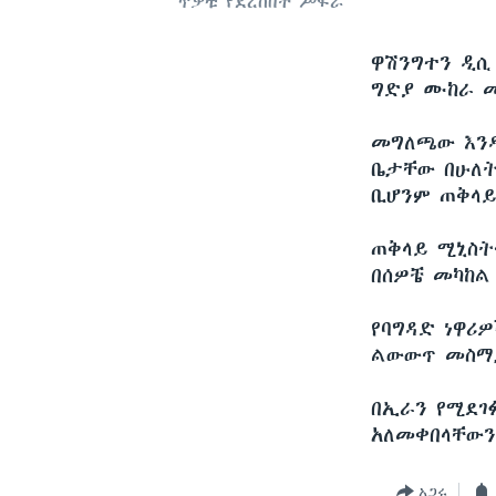
ጥቃቱ የደረሰበት ሥፍራ
ዋሽንግተን ዲ
ግድያ ሙከራ መ
መግለጫው እንዳ
ቤታቸው በሁለት
ቢሆንም ጠቅላይ
ጠቅላይ ሚኒስት
በሰዎቼ መካከል 
የባግዳድ ነዋሪ
ልውውጥ መስማታ
በኢራን የሚደገ
አለመቀበላቸውን
አጋሩ