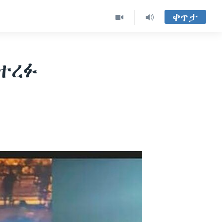
ቀጥታ
ተረፉ