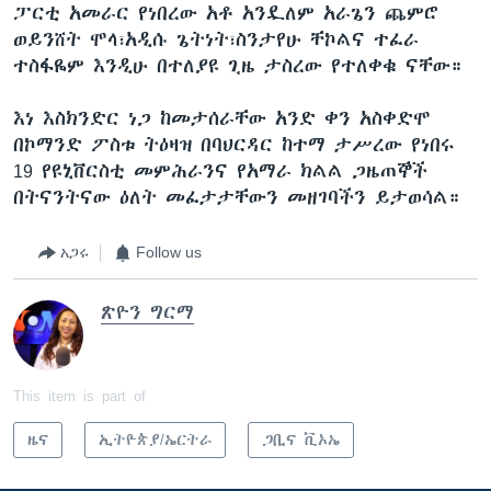
ፓርቲ አመራር የነበረው አቶ አንዷለም አራጌን ጨምሮ
ወይንሸት ሞላ፣አዲሱ ጌትነት፣ስንታየሁ ቸኮልና ተፈራ
ተስፋዬም እንዲሁ በተለያዩ ጊዜ ታስረው የተለቀቁ ናቸው።
እነ እስክንድር ነጋ ከመታሰራቸው አንድ ቀን አስቀድሞ
በኮማንድ ፖስቱ ትዕዛዝ በባህርዳር ከተማ ታሥረው የነበሩ
19 የዩኒቨርስቲ መምሕራንና የአማራ ክልል ጋዜጠኞች
በትናንትናው ዕለት መፈታታቸውን መዘገባችን ይታወሳል።
አጋሩ
Follow us
ጽዮን ግርማ
This item is part of
ዜና
ኢትዮጵያ/ኤርትራ
ጋቢና ቪኦኤ