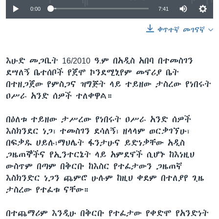
0:00
7:41
ቀጥተኛ መገናኛ
እሁድ መጋቢት 16/2010 ዓ.ም በአዲስ አበባ በተመስገን
ደሣለኝ ቤተሰቦች የጀሞ ኮንደሚኒየም መኖሪያ ቤት
በተዘጋጀው የምስጋና ዝግጅት ላይ ተይዘው ታስረው የነበሩት
ዐሥራ አንድ ሰዎች ተለቀዋል።
በዕለቱ ተይዘው ታሥረው የነበሩት ዐሥራ አንድ ሰዎች
እስክንደር ነጋ፣ ተመስገን ደሳለኝ፣ ዘላላም ወርቃገኘሁ፣
በፍቃዱ ሀይሉ፣ማህሌት ፋንታሁና ይድነቃቸው አዲስ
ጋዜጠኞችና የኢንተርኔት ላይ አምደኖች ሲሆኑ ከእነዚህ
ውስጥም በጣም በቅርቡ ከእስር የተፈታውን ጋዜጠኛ
እስክንድር ነጋን ጨምሮ ሁሉም ከዚህ ቀደም በተለያየ ጊዜ
ታስረው የተፈቱ ናቸው።
በተጨማሪም እንዲሁ በቅርቡ የተፈታው የቀድሞ የአንድነት