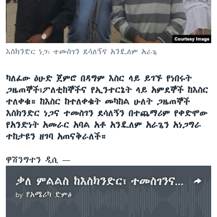
ቋንቋዎች
እስክንድር ነጋ፣ ተመስገን ደሳለኝና አንዷለም አራጌ
ካለፈው ዕሁድ ጀምሮ በዳግም እስር ላይ ይገኙ የነበሩት
ጋዜጠኞች፣ፖለቲከኞችና የኢንተርኔት ላይ አምደኞች ከእስር
ተለቀቁ። ከእስር ከተለቀቁት መካከል ሁለት ጋዜጠኞች
እስክንድር ነጋና ተመስገን ደሳለኝን በተጨማሪም የቀድሞው
የአንድነት አመራር አባል አቶ አንዷለም አራጌን አነጋግራ
ተከታዩን ዘገባ አጠናቅራለች።
ዋሽንግተን ዲሲ —
ቃለ ምልልስ ከእስክንድር፣ ተመስገንና አንዷለም ክእስር ቤት ከወጡ በኋላ
by
የአሜሪካ ድምፅ
No media source currently available