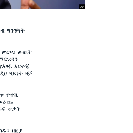
ኮብ ግንኙነት
ይ ምርጫ ውጤት
 ማድረጓን
የአፀፋ እርምጃ
ዲህ ዓይነት ዛቻ
ዝቱ ተተኪ
ተመራጩ
ራና ጥቃት
ሰዱ፤ በዚያ