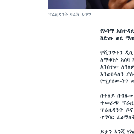
ፕሬዚዳንት ባራክ ኦባማ
የኦባማ አስተዳ
ከድጡ ወደ ማጡ
ዋሺንግተን ዲ
ለማዛባት አስባ
አንስተው ለዓለም
እንወስዳለን ያሉ
የሚያሰሙት? መ
በተለይ በብዙው
ተመራጭ ፕሬዚዳ
ፕሬዚዳንት ዶና
ተግባር ፈፅማለ
ይሁን እንጂ የ