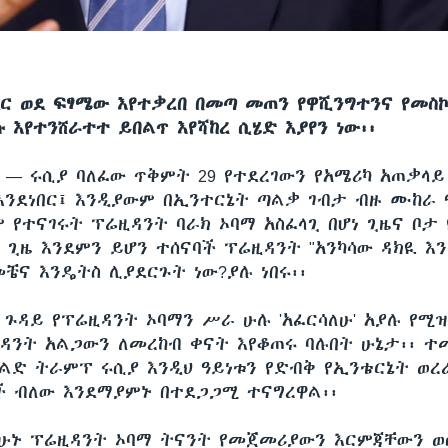
ደር ወደ ፍፃሜው እየተቃረበ በመጣ መጠን የዋሺንግተንና የመስ
 እየተንሸራተተ ይበልጥ እየሻከረ ሲሄድ እያየን ነው፡፡
ሲ —
ሩሲያ ባለፈው ጥቅምት 29 የተደረገውን የአሜሪካ አጠቃላ
 እንደነበር፤ እንዲያውም በኢንተርኔት ጣልቃ ገብታ ብዙ ሙከራ
 የተናገሩት ፕሬዚዳንት ባራክ ኦባማ አስፈላጊ በሆነ ጊዜና ቦታ 
 ጊዜ እንደምን ይሆን ተሰናባች ፕሬዚዳንት "አንካሳው ዳክዪ እን
ቼና እንዴትስ ሊያደርጉት ነው?ያሉ ነበሩ፡፡
 ጉዳይ የፕሬዚዳንት ኦባማን ሥራ ሁሉ 'አፈርሳለሁ' አያሉ የሚ
ንት አልጋውን ለመረከብ ቀናት እየቆጠሩ ባሉበት ሁኔታ፡፡ 
ልድ ትራምፕ ሩሲያ እንዲህ ዓይነቱን የድብቅ የኢንቴርኔት ወረ
ች ብለው እንደማያምኑ በተደጋጋሚ ተናግረዋል፡፡
አሁኑ ፕሬዚዳንት ኦባማ ትናንት የመጀመሪያውን እርምጃቸውን ወ