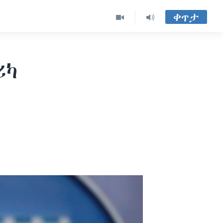
ቀጥታ
ሪካ