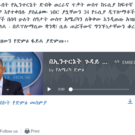
ሱበት የኢንተርኔት ድብቅ ወረራና ጥቃት ውስጥ ከሩሲያ ከፍተኛ
 እየተቀበሉ ያስፈፅሙ ነበር ያሏቸውን 34 የሩሲያ ዲፕሎማቶ
ች በሰባ ሁለት ሰዓታት ውስጥ አሜሪካን ለቅቀው እንዲወጡ አዝዘ
ባላል - በዶፕሎማሲው ቋንቋ/ ሲሉ ጠሯችውና ግንኙነታቸውን ቆረ
ያዘውን የድምፅ ፋይል ያድምጡ፡፡
በኢንተርኔት ጉዳይ የሩሲያና የአሜሪካ ፍጥጫ
EMBE
by
የአሜሪካ ድምፅ
No media source currently available
0:00
ስኮት የድምፅ መስምያ
EMBED
Follow us
Print