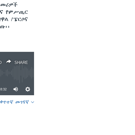
 መሪዎች
ችና የምሥጢር
ዋል /‘ፔርሶና
ጡ፡፡
D
SHARE
8:32
ቀጥተኛ መገናኛ
SHARE