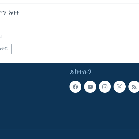
ሞን አባተ
of
አቀፍ
ይከተሉን