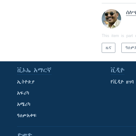
ሰሎ
This item is part 
ዜና
ዓለም
ቪኦኤ አማርኛ
ቪዲዮ
ኢትዮጵያ
የቪዲዮ ዘገባ
አፍሪካ
አሜሪካ
ዓለምአቀፍ
ድምጽ