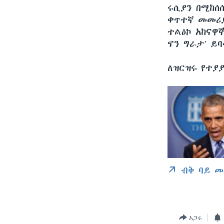
ሩሲያን በሚከሰ
ቀጥተኛ መመሪያ
ተልዕኮ አከናዋኞ
ኖን ግራታ’ ይ
ለዝርዝሩ የተያ
ብቅ ባይ መ
አጋሩ