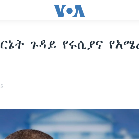
ርኔት ጉዳይ የሩሲያና የአሜ
16