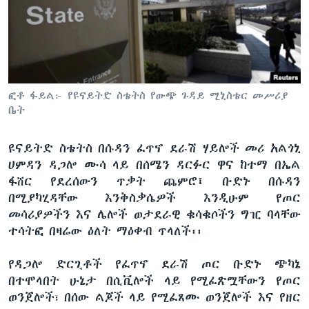
ቋንቋዎች
ፎቶ ፋይል፦ የዩናይትድ ስቴትስ የውጭ ጉዳይ ሚኒስቴር መሥሪያ
ቤት
ዩናይትድ ስቴትስ በሱዳን ፈጥኖ ደራሽ ሃይሎች መሪ አልጎኒ
ሀምዳን ዳጋሎ ሙሳ ላይ በሰሜን ዳርፉር ዋና ከተማ በኤል
ፋሸር የደረሰውን ጥቃት ጨምሮ፤ ቡድኑ በሱዳን
በሚያካሂዳቸው እንቅስቃሴዎች እንዲሁም የጦር
መሳሪያዎችን እና ሌሎች ወታደራዊ ቁሳቁሶችን ግዢ ባላቸው
ተሳትፎ በዛሬው ዕለት ማዕቀብ ጥላለች፡፡
የዳጋሎ ድርጊቶች የፈጥኖ ደራሽ ጦር ቡድኑ ጭካኔ
በተሞላበት ሁኔታ በሲቪሎች ላይ የሚፈጽሟቸውን የጦር
ወንጀሎች፣ በሰው ልጆች ላይ የሚፈጸሙ ወንጀሎች እና የዘር