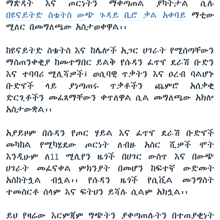
ማጽዳት እና ጦርነትን ማቀጣጠል ያካትታል ሲሉ
በዩናይትድ ስቴትስ ውጭ ጉዳይ ቢሮ ቃል አቀባይ
ማቲው
ሚለር በመግለጫው አስታወቀዋል፡፡
ከዩናይትድ ስቴትስ እና ከሌሎች አጋር ሀገራት የሚሰጣቸውን
ማስጠንቀቂያ ከመተግበር ይልቅ የሱዳን ፈጥኖ ደራሽ ቡድን
እና ተባባሪ ሚሊሻዎች፤ ወሲባዊ ጥቃትን እና ዐረብ ባልሆኑ
ቡድኖች ላይ ያነጣጠሩ ጥቃቶችን ጨምሮ አሰቃቂ
ድርጊቶችን መፈጸማቸውን ቀጥለዋል ሲል መግለጫው አክሎ
አስታውቋል፡፡
አያይዞም በሱዳን የጦር ሃይል እና ፈጥኖ ደራሽ ቡድኖች
መካከል የሚካሄደው ጦርነት ለብዙ አስር ሺዎች ሞት
እንዲሁም ለ11 ሚሊየን ዜጎች በሀገር ውስጥ እና በውጭ
ሀገራት መፈናቀል ምክንያት በመሆን ከፍተኛ ውድመት
አስከትሏል ብሏል፡፡ የሱዳን ዜጎች የሲቪል መንግስት
ተመስርቶ ሰላም እና ፍትህን ይሻሉ ሲልም አክሏል፡፡
ይህ የዛሬው እርምጃም ግጭትን ያቀጣጠሉትን በተጠያቂነት