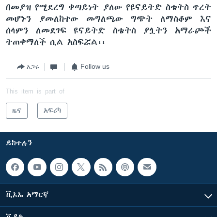
በመያዝ የሚደረግ ቀጣይነት ያለው የዩናይትድ ስቴትስ ጥረት
መሆኑን ያመለከተው መግለጫው ግጭት ለማስቆም እና
ሰላምን ለመደገፍ ዩናይትድ ስቴትስ ያሏትን አማራጮች
ትጠቀማለች ሲል አስፍሯል፡፡
አጋሩ
Follow us
This item is part of
ዜና
አፍሪካ
ይከተሉን
ቪኦኤ አማርኛ