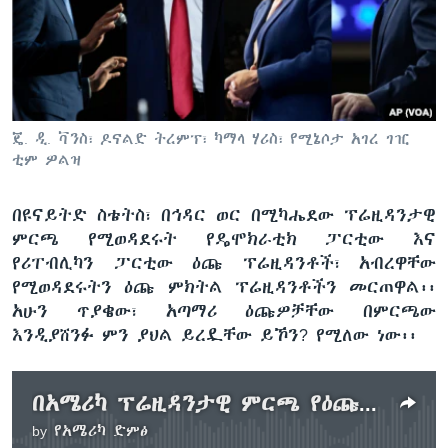
ቋንቋዎች
ጄ. ዲ. ቫንስ፣ ዶናልድ ትረምፕ፣ ካማላ ሃሪስ፣ የሚኔሶታ አገረ ገዢ
ቲም ዎልዝ
በዩናይትድ ስቴትስ፣ በኅዳር ወር በሚካሔደው ፕሬዚዳንታዊ
ምርጫ የሚወዳደሩት የዴሞክራቲክ ፓርቲው እና
የሪፐብሊካን ፓርቲው ዕጩ ፕሬዚዳንቶች፣ አብረዋቸው
የሚወዳደሩትን ዕጩ ምክትል ፕሬዚዳንቶችን መርጠዋል፡፡
አሁን ጥያቄው፣ አጣማሪ ዕጩዎቻቸው በምርጫው
እንዲያሸንፉ ምን ያህል ይረዷቸው ይኾን? የሚለው ነው፡፡
በአሜሪካ ፕሬዚዳንታዊ ምርጫ የዕጩ ምክትል ፕሬዚዳንቶች የአሸናፊነት ሚና ምን ያህል ነው?
by
የአሜሪካ ድምፅ
No media source currently available