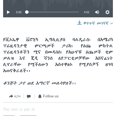
0:00
4:52
ቀጥተኛ መገናኛ
የቪኦኤዋ ቬሮኒካ ኢግሊሲያስ ባልዴራስ፣ በአሜሪካ
ፕሬዚዳንታዊ ምርጫዎች ታሪክ፣ የዕጩ ምክትል
ፕሬዚዳንቶችን ሚና በመዳሰስ፣ የአሁኖቹ ዕጩዎች ቲም
ዎልዝ እና ጄዲ ቫንስ ለየፓርቲዎቻቸው አሸናፊነት
ሊኖራቸው የሚችለውን አስተዋፅኦ የሚያስቃኝ ዘገባ
አጠናቅራለች፡፡
ቆንጅት ታየ ወደ አማርኛ መልሳዋለች፡፡
አጋሩ
Follow us
This item is part of