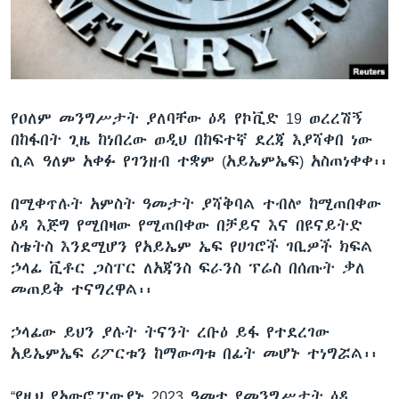
ቋንቋዎች
የዐለም መንግሥታት ያለባቸው ዕዳ የኮቪድ 19 ወረረሽኝ
በከፋበት ጊዜ ከነበረው ወዲህ በከፍተኛ ደረጃ እያሻቀበ ነው
ሲል ዓለም አቀፉ የገንዘብ ተቋም (አይኤምኤፍ) አስጠነቀቀ፡፡
በሚቀጥሉት አምስት ዓመታት ያሻቅባል ተብሎ ከሚጠበቀው
ዕዳ እጅግ የሚበዛው የሚጠበቀው በቻይና እና በዩናይትድ
ስቴትስ እንደሚሆን የአይኤም ኤፍ የሀገሮች ገቢዎች ክፍል
ኃላፊ ቪቶር ጋስፐር ለአጃንስ ፍራንስ ፕሬስ በሰጡት ቃለ
መጠይቅ ተናግረዋል፡፡
ኃላፊው ይህን ያሉት ትናንት ረቡዕ ይፋ የተደረገው
አይኤምኤፍ ሪፖርቱን ከማውጣቱ በፊት መሆኑ ተነግሯል፡፡
“የዚህ የአውሮፓውያኑ 2023 ዓመተ የመንግሥታት ዕዳ