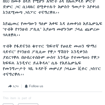
ከ60 ከመቶ በላይ የሚሆኑ አገሮች ዕዳ ከአጠቃላይ ምርት
ድምር ጋር ሲነጻጸር በሚቀጥሉት አምስት ዓመታት እየቀነሰ
እንደሚመጣ ጋስፓር ተናግረዋል፡፡
እየጨመረ የመጣውን ዓለም አቀፍ እዳ ለመቀነስ አይኤምኤፍ
“ጥብቅ የገንዘብ ፖሊሲ” እያወጣ መሆኑንም ኃላፊ ጨምረው
ገልጸዋል፡፡
ጥብቅ የፋይናንስ ቁጥጥር “ከፍተኛ የወለድ መጠን ጭማሪ
ሳይኖር” የገንዘብ ፖሊሲው የዋጋ ግሽበት እንዲቀንስ
ያደርገዋል በህብረተሰቡም ውስጥ እንዲሁ የተመጣጠነ የዋጋ
ክፍፍል እንዲኖር ይፈቅዳል” ሲሉ የአይኤምኤፍ
የመንግሥታት ገቢ ጉዳዮች መምሪያ ኃላፊው ቪቶር ጋስፐር
ተናግረዋል፡፡
አጋሩ
Follow us
This item is part of