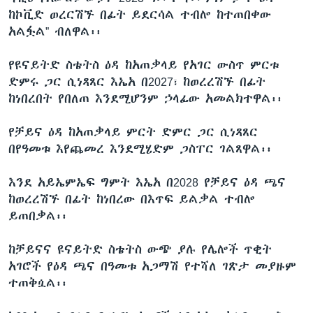
ከኮቪድ ወረርሽኙ በፊት ይደርሳል ተብሎ ከተጠበቀው
አልፏል” ብለዋል፡፡
የዩናይትድ ስቴትስ ዕዳ ከአጠቃላይ የአገር ውስጥ ምርቱ
ድምሩ ጋር ሲነጻጸር እኤአ በ2027፣ ከወረረሽኙ በፊት
ከነበረበት የበለጠ እንደሚሆንም ኃላፊው አመልክተዋል፡፡
የቻይና ዕዳ ከአጠቃላይ ምርት ድምር ጋር ሲነጻጸር
በየዓመቱ እየጨመረ እንደሚሄድም ጋስፐር ገልጸዋል፡፡
እንደ አይኤምኤፍ ግምት እኤአ በ2028 የቻይና ዕዳ ጫና
ከወረረሽኙ በፊት ከነበረው በእጥፍ ይልቃል ተብሎ
ይጠበቃል፡፡
ከቻይናና ዩናይትድ ስቴትስ ውጭ ያሉ የሌሎች ጥቂት
አገሮች የዕዳ ጫና በዓመቱ አጋማሽ የተሻለ ገጽታ መያዙም
ተጠቅሷል፡፡