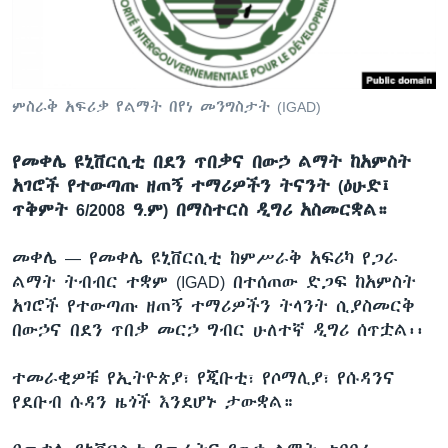
ቋንቋዎች
ምስራቅ አፍሪቃ የልማት በየነ መንግስታት (IGAD)
የመቀሌ ዩኒቨርሲቲ በደን ጥበቃና በውኃ ልማት ከአምስት
አገሮች የተውጣጡ ዘጠኝ ተማሪዎችን ትናንት (ዕሁድ፤
ጥቅምት 6/2008 ዓ.ም) በማስተርስ ዲግሪ አስመርቋል።
መቀሌ —
የመቀሌ ዩኒቨርሲቲ ከምሥራቅ አፍሪካ የጋራ
ልማት ትብብር ተቋም (IGAD) በተሰጠው ድጋፍ ከአምስት
አገሮች የተውጣጡ ዘጠኝ ተማሪዎችን ትላንት ሲያስመርቅ
በውኃና በደን ጥበቃ መርኃ ግብር ሁለተኛ ዲግሪ ሰጥቷል፡፡
ተመራቂዎቹ የኢትዮጵያ፣ የጂቡቲ፣ የሶማሊያ፣ የሱዳንና
የደቡብ ሱዳን ዜጎች እንደሆኑ ታውቋል።