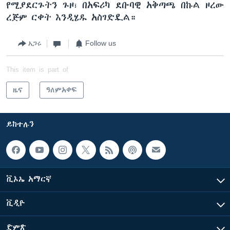
የሚያደርጉትን ጉዞ፣ በአፍሪካ ደቡባዊ አቅጣጫ በኩል ዞረው
ረጅም ርቀት እንዲሄዱ አስገድዷል።
አጋሩ
Follow us
This item is part of
ዜና
ዓለምአቀፍ
ይከተሉን
ቪኦኤ አማርኛ
ቪዲዮ
ድምጽ