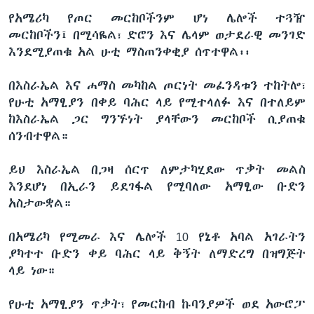
የአሜሪካ የጦር መርከቦችንም ሆነ ሌሎች ተጓዥ
መርከቦችን፤ በሚሳዬል፣ ድሮን እና ሌላም ወታደራዊ መንገድ
እንደሚያጠቁ አል ሁቲ ማስጠንቀቂያ ሰጥተዋል፡፡
በእስራኤል እና ሐማስ መካከል ጦርነት መፈንዳቱን ተከትሎ፣
የሁቲ አማፂያን በቀይ ባሕር ላይ የሚተላለፉ እና በተለይም
ከእስራኤል ጋር ግንኙነት ያላቸውን መርከቦች ሲያጠቁ
ሰንብተዋል።
ይህ እስራኤል በጋዛ ሰርጥ ለምታካሂደው ጥቃት መልስ
እንደሆነ በኢራን ይደገፋል የሚባለው አማፂው ቡድን
አስታውቋል።
በአሜሪካ የሚመራ እና ሌሎች 10 የኔቶ አባል አገራትን
ያካተተ ቡድን ቀይ ባሕር ላይ ቅኝት ለማድረግ በዝግጅት
ላይ ነው።
የሁቲ አማፂያን ጥቃት፣ የመርከብ ኩባንያዎች ወደ አውሮፓ