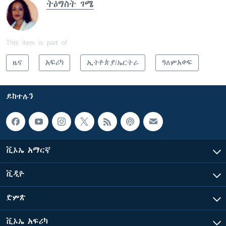
ትዕግስት ገሜ
This item is part of
ዜና
አፍሪካ
ኢትዮጵያ/ኤርትራ
ዓለምአቀፍ
ይከተሉን
ቪኦኤ አማርኛ
ቪዲዮ
ድምጽ
ቪኦኤ አፍሪካ