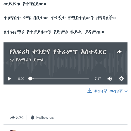
ውይይቱ የተካሄደው።
ትዕግስት ገሜ በቦታው ተገኝታ የሚከተለውን ዘግባለች።
ለተጨማሪ የተያያዘውን የድምፅ ፋይል ያዳምጡ።
የአፍሪካ ቀንድና የትራምፕ አስተዳደር
by
የአሜሪካ ድምፅ
No media source currently available
0:00
7:17
ቀጥተኛ መገናኛ
አጋሩ
Follow us