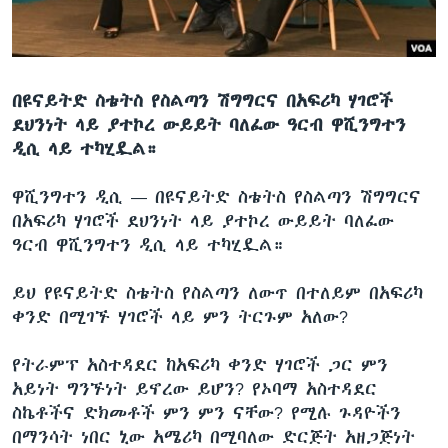
ቋንቋዎች
በዩናይትድ ስቴትስ የስልጣን ሽግግርና በአፍሪካ ሃገሮች
ደህንነት ላይ ያተኮረ ውይይት ባለፈው ዓርብ ዋሺንግተን
ዲሲ ላይ ተካሂዷል።
ዋሺንግተን ዲሲ —
በዩናይትድ ስቴትስ የስልጣን ሽግግርና
በአፍሪካ ሃገሮች ደህንነት ላይ ያተኮረ ውይይት ባለፈው
ዓርብ ዋሺንግተን ዲሲ ላይ ተካሂዷል።
ይህ የዩናይትድ ስቴትስ የስልጣን ለውጥ በተለይም በአፍሪካ
ቀንድ በሚገኙ ሃገሮች ላይ ምን ትርጉም አለው?
የትራምፕ አስተዳደር ከአፍሪካ ቀንድ ሃገሮች ጋር ምን
አይነት ግንኙነት ይኖረው ይሆን? የኦባማ አስተዳደር
ስኬቶችና ድክመቶች ምን ምን ናቸው? የሚሉ ጉዳዮችን
በማንሳት ነበር ኒው አሜሪካ በሚባለው ድርጅት አዘጋጅነት