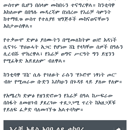
ውስጥም ቢሆን በሰላም መከበሩን ተናግረዋል። ከንቲባዋ
አክለውም በበዓሉ መዳረሻም በነበረው የእሬቻ ሳምንት
ከተማዪቱ ውስጥ የተለያዩ ዝግጅቶች መከናወናቸውን
አስታውሰዋል።
የተቃውሞ ድምፅ ያሰሙትን በሚመለከትም ወ/ሮ አዳነች
ሲናገሩ “የህወሓት አጋር የሆነው ሸኔ የላካቸው ሰዎች በዓሉን
ሊረብሹ ሞክረዋል፤ የእሬቻ ወግና ሥርዓት ግን ይሄንን
የሚፈቅድ አይደለም” ብለዋል።
ከንቲባዋ “ሸኔ” ሲሉ የገለፁት ራሱን “የኦሮሞ ነፃነት ጦር”
ብሎ የሚጠራው ቡድን እስካሁን በጉዳዩ ላይ ያለው የለም።
የአሜረካ ድምፅ የዘንድሮውን የእሬቻ በዓል ከሥፍራው
በስፋት ለመዘገብ ያደረገው ተደጋጋሚ ጥረት ከአዘጋጆቹ
የይለፍ ፈቃድ ባለመገኘቱ አልተሳካም።
እሬቻ አዲስ አበባ ላይ ተከበረ