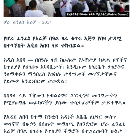
ቋንቋዎች
ሆራ ፊንፊኔ እሬቻ - 2014
የሆራ ፊንፊኔ የእሬቻ በዓል ዛሬ ቁጥሩ እጅግ የበዛ ታዳሚ
በተገኘበት አዲስ አበባ ላይ ተከብሯል።
አዲስ አበባ —
በበዓሉ ላይ ከሁሉም የኦሮምያ ክልል ዞኖችና
ከተለያዩ የሀገሪቱ አካባቢዎች፣ እንዲሁም ከጎረቤት ሃገሮችና
ዓለማቀፉን ማኅበረሰ የወከሉ ታዳሚዎች መገኘታቸውና
የደመቀ እንደነበርም ታውቋል።
በበዓሉ ላይ ገዥውን የብልፅግና ፓርቲንና መንግሥትን
የሚያወግዙ መፈክሮችን ያሰሙ ተሳታፊዎችም ታይተዋል።
የአዲስ አበባ ከተማ ከንቲባ አዳነች አቤቤ ለሀገር ውስጥ
መገናኛ ብዙኃን በሰጡት መግለጫ የዘንድሮው ሆራ ፊንፊኔ
እሬቻ በዓል ሀገሪቱ የተለያዩ ችግሮች በተጋረጡባት ሁኔታ