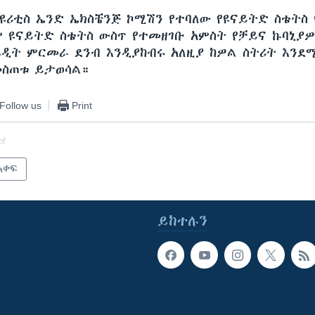
ዩሪቲስ ኤንድ ኤክስቼንጅ ኮሚሽን የተባለው የዩናይትድ ስቴትስ የ
ም ዩናይትድ ስቴትስ ውስጥ የተመዘገቡ አምስት የቻይና ኩባኒያ
ኦዲት ምርመራ ደንብ እንዲያከብሩ አለዚያ ከዎል ስትሪት እንደ
መስጠቱ ይታወሳል።
Follow us
Print
of
አቀፍ
ይከተሉን