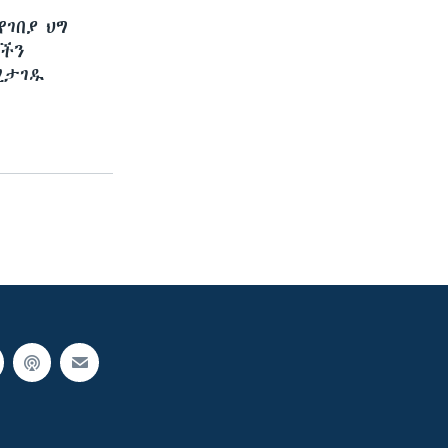
ገበያ ህግ
ዎችን
ሚታገዱ