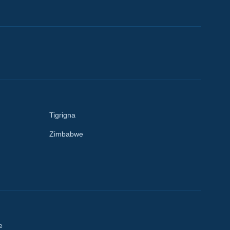
Tigrigna
Zimbabwe
e