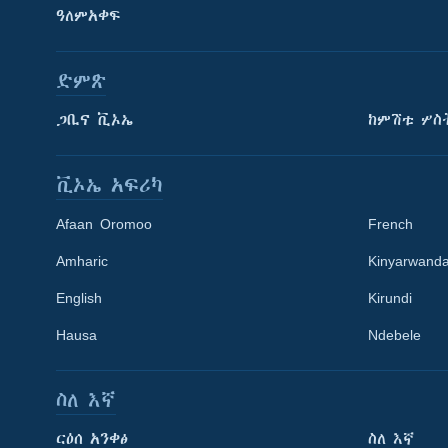
ዓለምአቀፍ
ድምጽ
ጋቢና ቪኦኤ
ከምሽቱ ሦስ
ቪኦኤ አፍሪካ
Afaan Oromoo
French
Amharic
Kinyarwand
English
Kirundi
Learning English
Hausa
Ndebele
ይከተሉን
ስለ እኛ
ርዕሰ አንቀፅ
ስለ እኛ