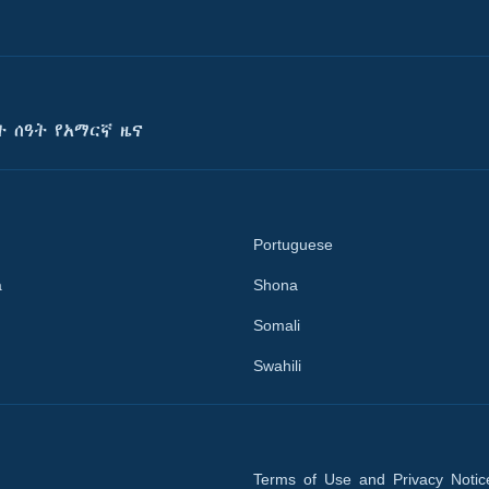
ት ሰዓት የአማርኛ ዜና
Portuguese
a
Shona
Somali
Swahili
Terms of Use and Privacy Notic