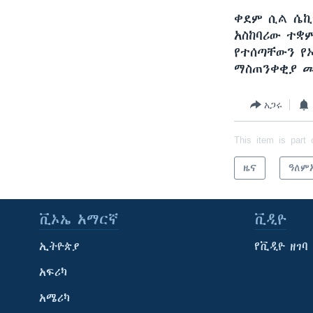
ቀደም ሲል ሴኪ
አስከባሪው ተቋ
የተሰጣቸውን የ
ማስጠንቀቂያ 
አጋሩ
This item is part 
ዜና
ዓለም
ቪኦኤ አማርኛ
ቪዲዮ
ኢትዮጵያ
የቪዲዮ ዘገባ
አፍሪካ
አሜሪካ