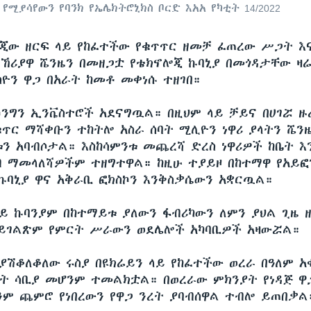
የሚያሳየውን የባንክ የኤሌክትሮኒክስ ቦርድ እአአ የካቲት 14/2022
ጂው ዘርፍ ላይ የከፈተችው የቁጥጥር ዘመቻ ፈጠረው ሥጋት እ
ኸሪያዋ ሼንዜን በመዘጋቷ የቴክኖሎጂ ኩባኒያ በመጎዳታቸው ዛሬ
ስዮን ዋጋ በአራት ከመቶ መቀነሱ ተዘገበ።
ኮንግን ኢንቬስተሮች አደናግጧል። በዚህም ላይ ቻይና በሀገሯ ዙሪ
ቁጥር ማሻቀቡን ተከትሎ አስራ ሰባት ሚሊዮን ነዋሪ ያላትን ሼን
ን አባብሶታል። እስከሳምንቱ መጨረሻ ድረስ ነዋሪዎች ከቤት 
ብ ማመላለሻዎችም ተዘግተዋል። ከዚሁ ተያይዞ በከተማዋ የአይፎ
ኩባኒያ ዋና አቅራቢ ፎክስኮን እንቅስቃሴውን አቋርጧል።
ሃይ ኩባንያም በከተማይቱ ያለውን ፋብሪካውን ለምን ያህል ጊዜ 
ይገልጽም የምርት ሥራውን ወደሌሎች አካባቢዎች አዛውሯል።
 ያሽቆለቆለው ሩስያ በዩክሬይን ላይ የከፈተችው ወረራ በዓለም አ
ት ሳቢያ መሆንም ተመልክቷል። በወረራው ምክንያት የነዳጅ ዋጋ
ም ጨምሮ የነበረውን የዋጋ ንረት ያባብሰዋል ተብሎ ይጠበቃል