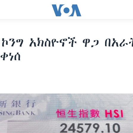
 ኮንግ አክስዮኖች ዋጋ በአራ
ቀነሰ