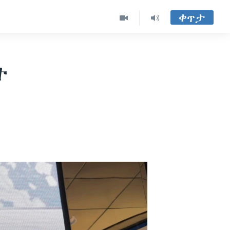
ቀጥታ
ት