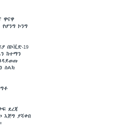
ና ዋናዋ
 የሆንግ ኮንግ
ያ በኮቪድ-19
ዜን ከተማን
እንዳይወጡ
ን ስልክ
ዘግቶ
ቀፍ ደረጃ
 እጅግ ያሻቀበ
።