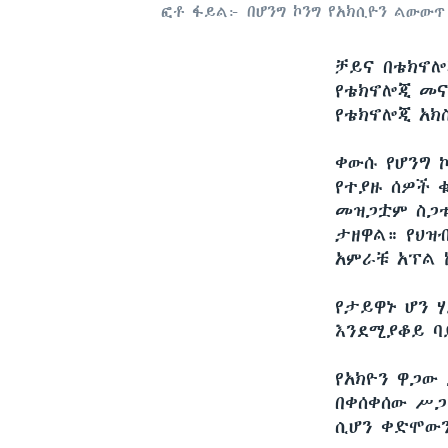
ፎቶ ፋይል፦ በሆንግ ኮንግ የአክሲዮን ልውውጥ 
ቻይና በቴክኖሎ
የቴክኖሎጂ መና
የቴክኖሎጂ አክ
ቀውሱ የሆንግ 
የተያዙ ሰዎች 
መዝጋቷም ስጋቱ
ታዘዋል። የህዝ
አምራቹ አፕል 
የታይዋኑ ሆን 
እንደሚያቆይ ባ
የአክዮን ዋጋው
በቀሰቀሰው ሥጋ
ሲሆን ቀድሞውን