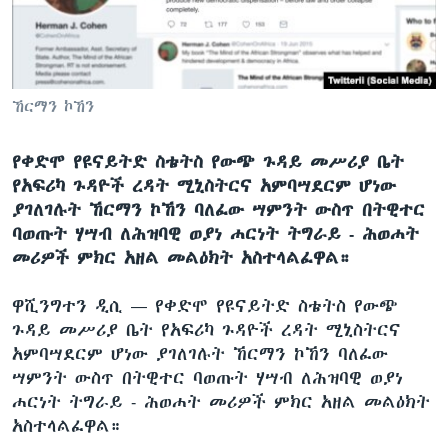
ቋንቋዎች
ኸርማን ኮኸን
የቀድሞ የዩናይትድ ስቴትስ የውጭ ጉዳይ መሥሪያ ቤት
የአፍሪካ ጉዳዮች ረዳት ሚኒስትርና አምባሣደርም ሆነው
ያገለገሉት ኸርማን ኮኸን ባለፈው ሣምንት ውስጥ በትዊተር
ባወጡት ሃሣብ ለሕዝባዊ ወያነ ሐርነት ትግራይ - ሕወሐት
መሪዎች ምክር አዘል መልዕክት አስተላልፈዋል።
ዋሺንግተን ዲሲ —
የቀድሞ የዩናይትድ ስቴትስ የውጭ
ጉዳይ መሥሪያ ቤት የአፍሪካ ጉዳዮች ረዳት ሚኒስትርና
አምባሣደርም ሆነው ያገለገሉት ኸርማን ኮኸን ባለፈው
ሣምንት ውስጥ በትዊተር ባወጡት ሃሣብ ለሕዝባዊ ወያነ
ሐርነት ትግራይ - ሕወሐት መሪዎች ምክር አዘል መልዕክት
አስተላልፈዋል።