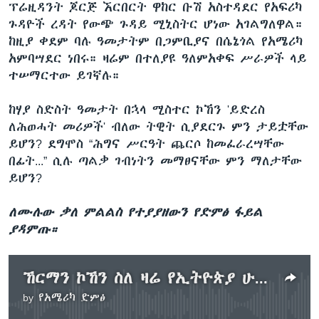
ፕሬዚዳንት ጆርጅ ኧርበርት ዋከር ቡሽ አስተዳደር የአፍሪካ
ጉዳዮች ረዳት የውጭ ጉዳይ ሚኒስትር ሆነው አገልግለዋል።
ከዚያ ቀደም ባሉ ዓመታትም በጋምቢያና በሴኔጎል የአሜሪካ
አምባሣደር ነበሩ። ዛሬም በተለያዩ ዓለምአቀፍ ሥራዎች ላይ
ተሠማርተው ይገኛሉ።
ከሃያ ስድስት ዓመታት በኋላ ሚስተር ኮኸን 'ይድረስ
ለሕወሓት መሪዎች' ብለው ትዊት ሲያደርጉ ምን ታይቷቸው
ይሆን? ደግሞስ “ሕግና ሥርዓት ጨርሶ ከመፈራረሣቸው
በፊት...” ሲሉ ጣልቃ ገብነትን መማፀናቸው ምን ማለታቸው
ይሆን?
ለሙሉው ቃለ ምልልስ የተያያዘውን የድምፅ ፋይል
ያዳምጡ።
ኸርማን ኮኸን ስለ ዛሬ የኢትዮጵያ ሁኔታ
by
የአሜሪካ ድምፅ
No media source currently available