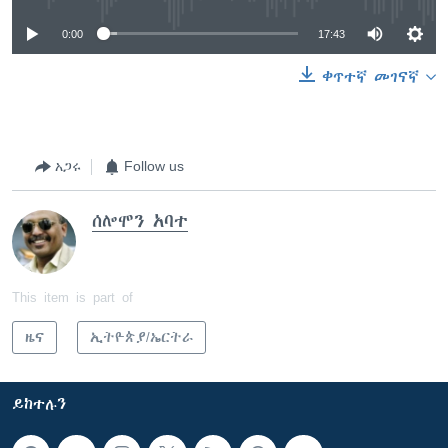
0:00
17:43
ቀጥተኛ መገናኛ
አጋሩ
Follow us
ሰሎሞን አባተ
This item is part of
ዜና
ኢትዮጵያ/ኤርትራ
ይከተሉን