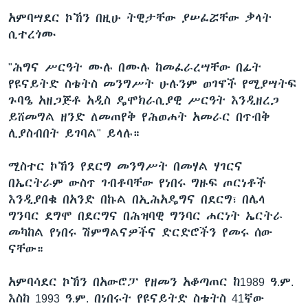
አምባሣደር ኮኸን በዚሁ ትዊታቸው ያሠፈሯቸው ቃላት
ሲተረጎሙ
"ሕግና ሥርዓት ሙሉ በሙሉ ከመፈራረሣቸው በፊት
የዩናይትድ ስቴትስ መንግሥት ሁሉንም ወገኖች የሚያሣትፍ
ጉባዔ አዘጋጅቶ አዲስ ዴሞክራሲያዊ ሥርዓት እንዲዘረጋ
ይሸመግል ዘንድ ለመጠየቅ የሕወሐት አመራር በጥብቅ
ሊያስብበት ይገባል" ይላሉ።
ሚስተር ኮኸን የደርግ መንግሥት በመሃል ሃገርና
በኤርትራም ውስጥ ገብቶባቸው የነበሩ ግዙፍ ጦርነቶች
እንዲያበቁ በአንድ በኩል በኢሕአዴግና በደርግ፣ በሌላ
ግንባር ደግሞ በደርግና በሕዝባዊ ግንባር ሐርነት ኤርትራ
መካከል የነበሩ ሽምግልናዎችና ድርድሮችን የመሩ ሰው
ናቸው።
አምባሳደር ኮኸን በአውሮፓ የዘመን አቆጣጠር ከ1989 ዓ.ም.
እስከ 1993 ዓ.ም. በነበሩት የዩናይትድ ስቴትስ 41ኛው