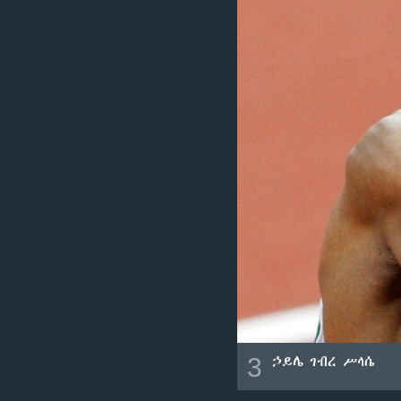
3
ኃይሌ ገብረ ሥላሴ