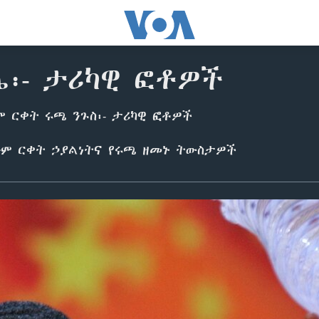
ሌ፡- ታሪካዊ ፎቶዎች
ም ርቀት ሩጫ ንጉስ፡- ታሪካዊ ፎቶዎች
ጅም ርቀት ኃያልነትና የሩጫ ዘመኑ ትውስታዎች