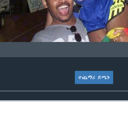
ተጨማሪ ይጫኑ