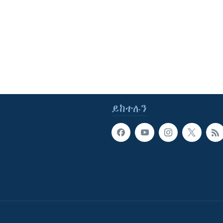
ይከተሉን