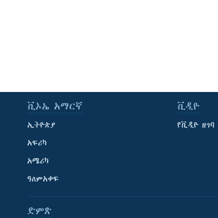
ቪኦኤ አማርኛ
ቪዲዮ
ኢትዮጵያ
የቪዲዮ ዘገባ
አፍሪካ
አሜሪካ
ዓለምአቀፍ
ድምጽ