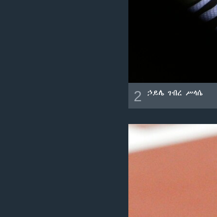
2
ኃይሌ ገብረ ሥላሴ