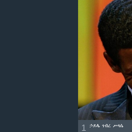
1
ኃይሌ ገብረ ሥላሴ