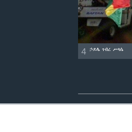
4
ኃይሌ ገብረ ሥላሴ