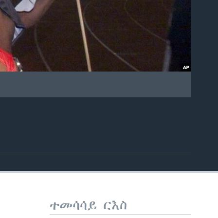
ተመሳሳይ ርእስ