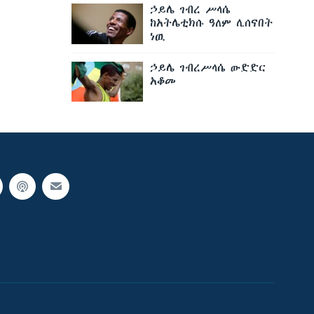
ኃይሌ ገብረ ሥላሴ
ከአትሌቲክሱ ዓለም ሊሰናበት
ነዉ
ኃይሌ ገብረሥላሴ ውድድር
አቆመ