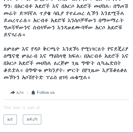
ግን፣ በአርብቶ አደሮች እና በአርሶ አደሮች መሀከል፣ በግጦሽ
መሬት ይገባኛል ጥያቄ ሳቢያ የተፈጠረ ሊኾን እንደሚችል
ይጠረጥራሉ። አርብቶ አደሮቹ እንስሶቻቸውን በማሠማራት
ግጦሻቸውንና ሰብላቸውን እንዳወደሙባቸው አርሶ አደሮቹ
ይናገራሉ።
ለምለም እና የዳቦ ቅርጫት እንደኾነ የሚነገርለት የናይጄሪያ
ሰሜናዊ ምዕራብ እና ማዕከላዊ ክፍል፣ በአርብቶ አደሮች እና
በአርሶ አደሮች መሀከል ለረጅም ጊዜ ግጭት ሲካሔድበት
ቆይቷል። በግጭቱ ምክንያት፣ ምርት በየጊዜው እያሽቆለቆለ
መኾኑን አሶሽየትድ ፕሬስ ዘገባ ጠቁሟል።
አጋሩ
Follow us
This item is part of
ዜና
አፍሪካ