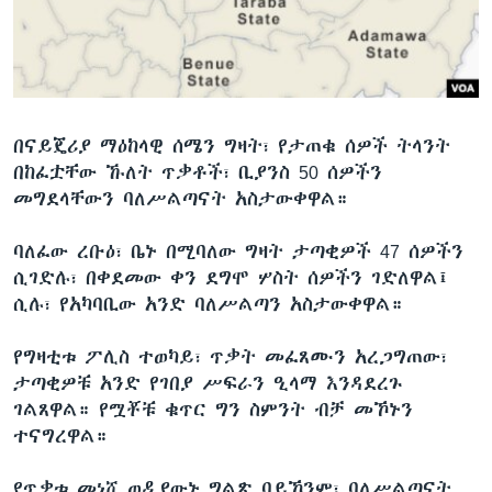
ቋንቋዎች
በናይጄሪያ ማዕከላዊ ሰሜን ግዛት፣ የታጠቁ ሰዎች ትላንት
በከፈቷቸው ኹለት ጥቃቶች፣ ቢያንስ 50 ሰዎችን
መግደላቸውን ባለሥልጣናት አስታውቀዋል።
ባለፈው ረቡዕ፣ ቤኑ በሚባለው ግዛት ታጣቂዎች 47 ሰዎችን
ሲገድሉ፣ በቀደመው ቀን ደግሞ ሦስት ሰዎችን ገድለዋል፤
ሲሉ፣ የአካባቢው አንድ ባለሥልጣን አስታውቀዋል።
የግዛቲቱ ፖሊስ ተወካይ፣ ጥቃት መፈጸሙን አረጋግጠው፣
ታጣቂዎቹ አንድ የገበያ ሥፍራን ዒላማ እንዳደረጉ
ገልጸዋል። የሟቾቹ ቁጥር ግን ስምንት ብቻ መኾኑን
ተናግረዋል።
የጥቃቱ መነሾ ወዲያውኑ ግልጽ ባይኾንም፣ ባለሥልጣናት