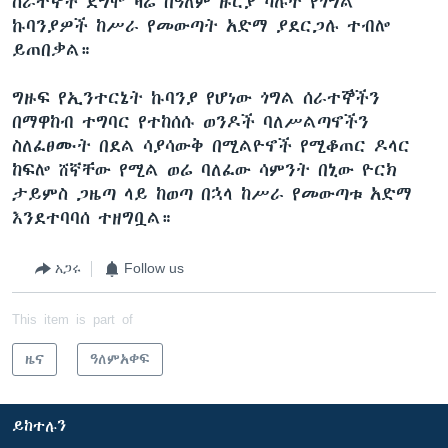
ሰራተኞች ደግሞ ዛሬ በዓለም ዙርያ ካሉት የጎግል
ኩባንያዎች ከሥራ የመውጣት አድማ ያደርጋሉ ተብሎ
ይጠበቃል።
ግዙፍ የኢንተርኔት ኩባንያ የሆነው ጎግል ሰራተኞችን
በማዋከብ ተግባር የተከሰሱ ወንዶች ባለሥልጣኖችን
ስለፈፀሙት በደል ሳያሳውቅ በሚልዮኖች የሚቆጠር ዶላር
ከፍሎ ሸኛቸው የሚል ወሬ ባለፈው ሳምንት በኒው ዮርክ
ታይምስ ጋዜጣ ላይ ከወጣ በኋላ ከሥራ የመውጣቱ አድማ
እንደተባባሰ ተዘግቧል።
አጋሩ
Follow us
This item is part of
ዜና
ዓለምአቀፍ
ይከተሉን