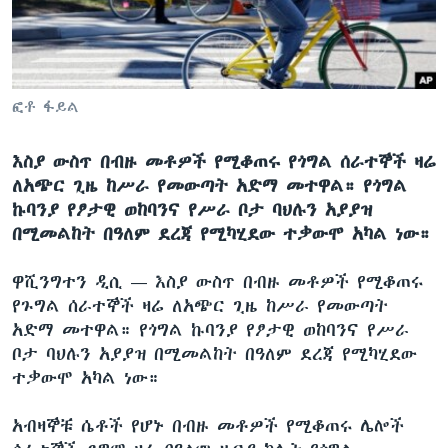
ቋንቋዎች
ፎቶ ፋይል
እስያ ውስጥ በብዙ መቶዎች የሚቆጠሩ የጎግል ሰራተኞች ዛሬ
ለአጭር ጊዜ ከሥራ የመውጣት አድማ መተዋል። የጎግል
ኩባንያ የፆታዊ ወከባንና የሥራ ቦታ ባህሉን አያያዝ
በሚመልከት በዓለም ደረጃ የሚካሂደው ተቃውሞ አካል ነው።
ዋሺንግተን ዲሲ —
እስያ ውስጥ በብዙ መቶዎች የሚቆጠሩ
የጉግል ሰራተኞች ዛሬ ለአጭር ጊዜ ከሥራ የመውጣት
አድማ መተዋል። የጎግል ኩባንያ የፆታዊ ወከባንና የሥራ
ቦታ ባህሉን አያያዝ በሚመልከት በዓለም ደረጃ የሚካሂደው
ተቃውሞ አካል ነው።
አብዛኞቹ ሴቶች የሆኑ በብዙ መቶዎች የሚቆጠሩ ሌሎች