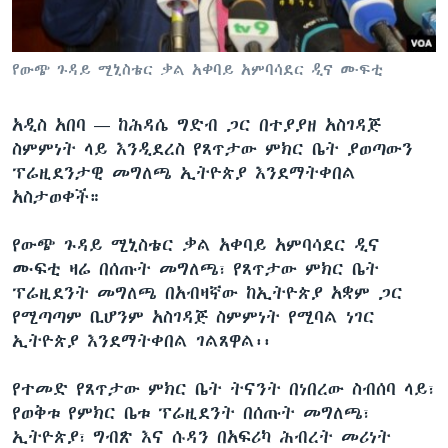
የውጭ ጉዳይ ሚኒስቴር ቃል አቀባይ አምባሳደር ዲና ሙፍቲ
ቋንቋዎች
አዲስ አበባ —
ከሕዳሴ ግድብ ጋር በተያያዘ አስገዳጅ
ስምምነት ላይ እንዲደረስ የጸጥታው ምክር ቤት ያወጣውን
ፕሬዚደንታዊ መግለጫ ኢትዮጵያ እንደማትቀበል
አስታወቀች።
የውጭ ጉዳይ ሚኒስቴር ቃል አቀባይ አምባሳደር ዲና
ሙፍቲ ዛሬ በሰጡት መግለጫ፣ የጸጥታው ምክር ቤት
ፕሬዚደንት መግለጫ በአብዛኛው ከኢትዮጵያ አቋም ጋር
የሚጣጣም ቢሆንም አስገዳጅ ስምምነት የሚባል ነገር
ኢትዮጵያ እንደማትቀበል ገልጸዋል፡፡
የተመድ የጸጥታው ምክር ቤት ትናንት በነበረው ስብሰባ ላይ፣
የወቅቱ የምክር ቤቱ ፕሬዚደንት በሰጡት መግለጫ፣
ኢትዮጵያ፣ ግብጽ እና ሱዳን በአፍሪካ ሕብረት መሪነት