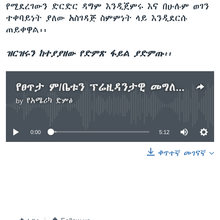
የሚደረገውን ድርድር ዳግም እንዲጀምሩ እና በሁሉም ወገን
ተቀባይነት ያለው አስገዳጅ ስምምነት ላይ እንዲደርሱ
ጠይቀዋል፡፡
ዝርዝሩን ከተያያዘው የድምጽ ፋይል ያድምጡ፡፡
የፀጥታ ም/ቤቱን ፕሬዚዳንታዊ መግለጫ እንደማትቀበለው ኢትዮጵያ አስታወቀች
by
የአሜሪካ ድምፅ
No media source currently available
0:00
5:12
ቀጥተኛ መገናኛ