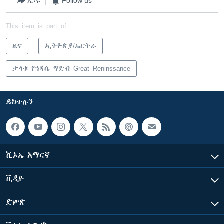
አጋሩ
Follow us
This item is part of
ዜና
ኢትዮጵያ/ኤርትራ
ታላቁ የኅዳሴ ግድብ Great Reninssance
ይከተሉን
ቪኦኤ አማርኛ
ቪዲዮ
ድምጽ