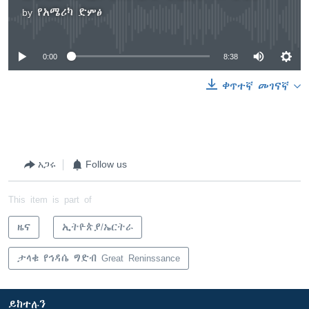
by
የአሜሪካ ድምፅ
No media source currently available
0:00
8:38
ቀጥተኛ መገናኛ
አጋሩ
Follow us
This item is part of
ዜና
ኢትዮጵያ/ኤርትራ
ታላቁ የኅዳሴ ግድብ Great Reninssance
ይከተሉን