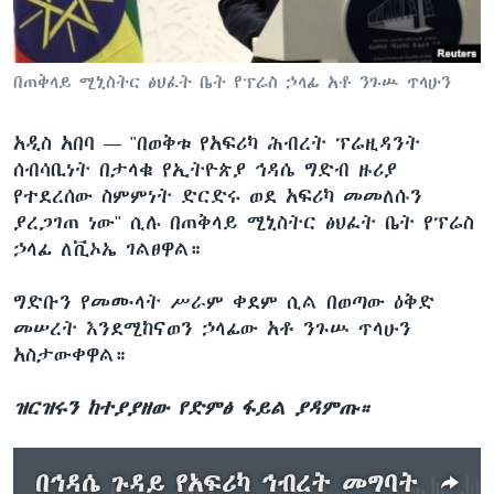
ቋንቋዎች
በጠቅላይ ሚኒስትር ፅህፈት ቤት የፕሬስ ኃላፊ አቶ ንጉሡ ጥላሁን
አዲስ አበባ —
"በወቅቱ የአፍሪካ ሕብረት ፕሬዚዳንት
ሰብሳቢነት በታላቁ የኢትዮጵያ ኅዳሴ ግድብ ዙሪያ
የተደረሰው ስምምነት ድርድሩ ወደ አፍሪካ መመለሱን
ያረጋገጠ ነው" ሲሉ በጠቅላይ ሚኒስትር ፅህፈት ቤት የፕሬስ
ኃላፊ ለቪኦኤ ገልፀዋል።
ግድቡን የመሙላት ሥራም ቀደም ሲል በወጣው ዕቅድ
መሠረት እንደሚከናወን ኃላፊው አቶ ንጉሡ ጥላሁን
አስታውቀዋል።
ዝርዝሩን ከተያያዘው የድምፅ ፋይል ያዳምጡ።
በኅዳሴ ጉዳይ የአፍሪካ ኅብረት መግባት