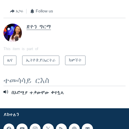
አጋሩ
Follow us
ጽዮን ግርማ
This item is part of
ዜና
ኢትዮጵያ/ኤርትራ
ክምችት
ተመሳሳይ ርእስ
በኦሮሚያ ተቃውሞው ቀጥሏል
ይከተሉን