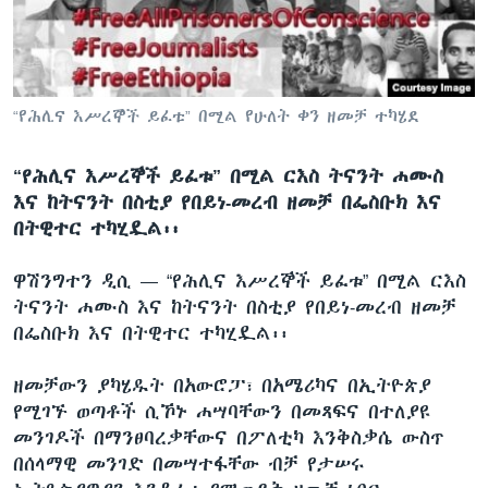
ቋንቋዎች
“የሕሊና እሥረኞች ይፈቱ” በሚል የሁለት ቀን ዘመቻ ተካሄደ
“የሕሊና እሥረኞች ይፈቱ” በሚል ርእስ ትናንት ሐሙስ
እና ከትናንት በስቲያ የበይነ-መረብ ዘመቻ በፌስቡክ እና
በትዊተር ተካሂዷል፡፡
ዋሽንግተን ዲሲ —
“የሕሊና እሥረኞች ይፈቱ” በሚል ርእስ
ትናንት ሐሙስ እና ከትናንት በስቲያ የበይነ-መረብ ዘመቻ
በፌስቡክ እና በትዊተር ተካሂዷል፡፡
ዘመቻውን ያካሄዱት በአውሮፓ፣ በአሜሪካና በኢትዮጵያ
የሚገኙ ወጣቶች ሲኾኑ ሐሣባቸውን በመጻፍና በተለያዩ
መንገዶች በማንፀባረቃቸውና በፖለቲካ እንቅስቃሴ ውስጥ
በሰላማዊ መንገድ በመሣተፋቸው ብቻ የታሠሩ