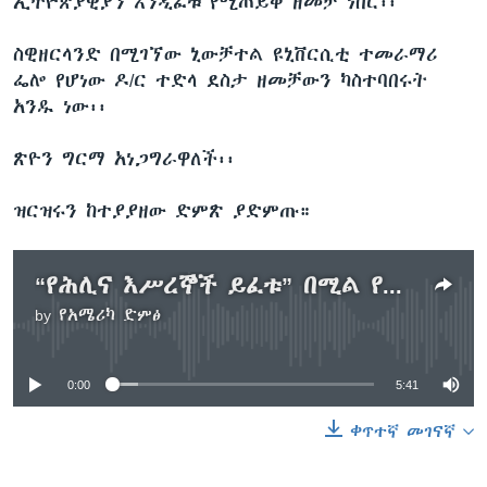
ኢትዮጵያዊያን እንዲፈቱ የሚጠይቅ ዘመቻ ነበር፡፡
ስዊዘርላንድ በሚገኘው ኒውቻተል ዩኒቨርሲቲ ተመራማሪ
ፌሎ የሆነው ዶ/ር ተድላ ደስታ ዘመቻውን ካስተባበሩት
አንዱ ነው፡፡
ጽዮን ግርማ አነጋግራዋለች፡፡
ዝርዝሩን ከተያያዘው ድምጽ ያድምጡ።
“የሕሊና እሥረኞች ይፈቱ” በሚል የሁለት ቀን ዘመቻ ተካሄደ
by
የአሜሪካ ድምፅ
No media source currently available
0:00
5:41
ቀጥተኛ መገናኛ