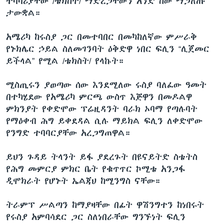
ተባባሪያቸው /ቴክስት/ ማድረጋቸውን አንድ ስው ማጋለጡ
ታውቋል።
አሜሪካ ከሩስያ ጋር በመተባበር በመካከለኛው ምሥራቅ
የኑክሌር ኃይል ስለመገንባት ዕቅድዋ ነበር ፍሊን “ሊጀመር
ይችላል” የሚል /ቴክስት/ የላኩት።
ሚስጢሩን ያወጣው ሰው እንደሚለው ሩስያ ባለፈው ዓመት
በተካሄደው የአሜሪካ ምርጫ ውስጥ እጅዋን በመዶልዋ
ምክንያት የቀድሞው ፕሬዚዳንት ባራክ ኦባማ የጣሉባት
የማዕቀብ ሕግ ይቀደዳል ሲሉ ማይክል ፍሊን ለቀድሞው
የንግድ ተባባርያቸው አረጋግጠዋል።
ይህን ጉዳይ ትላንት ይፋ ያደረጉት በዩናይትድ ስቴትስ
የሕግ መምርያ ምክር ቤት የቁጥጥር ኮሚቴ አንጋፋ
ዲሞክራት የሆኑት ኤልጃህ ከሚንግስ ናቸው።
ትራምፕ ሥልጣን ከማያዛቸው በፊት ዋሽንግተን ከነበሩት
የሩስያ አምባሳደር ጋር ስለነበራቸው ግንኙነት ፍሊን