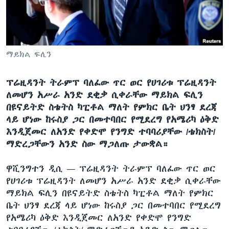
ቋንቋዎች
ማይክል ፍሊን
ፕሬዚዳንት ትራምፕ ባለፈው ጥር ወር የሀገሪቱ ፕሬዚዳንት
ለመሆን አሥራ አንድ ደቂቃ ሲቀራቸው ማይክል ፍሊን
በዩናይትድ ስቴትስ ካፒቶል ማለት የምክር ቤት ህንፃ ደረጃ
ላይ ሆነው ከሩስያ ጋር በመተባበር የሚደረግ የአሜሪካ ዕቅድ
እንዲጀመር ለአንድ የቀድሞ የንግድ ተባባሪያቸው /ቴክስት/
ማድረጋቸውን አንድ ስው ማጋለጡ ታውቋል።
ዋሺንግተን ዲሲ —
ፕሬዚዳንት ትራምፕ ባለፈው ጥር ወር
የሀገሪቱ ፕሬዚዳንት ለመሆን አሥራ አንድ ደቂቃ ሲቀራቸው
ማይክል ፍሊን በዩናይትድ ስቴትስ ካፒቶል ማለት የምክር
ቤት ህንፃ ደረጃ ላይ ሆነው ከሩስያ ጋር በመተባበር የሚደረግ
የአሜሪካ ዕቅድ እንዲጀመር ለአንድ የቀድሞ የንግድ