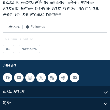
በፌደራል መርማሪዎች በተጠየቁብት ወቅት፣ ዋሽተው
እንደነበር አምነው ከተቀበሉ አንድ ሣምንት ባልሞላ ጊዜ
ውስጥ ነው ይህ ምስጢር የወጣው።
አጋሩ
Follow us
This item is part of
ዜና
ዓለምአቀፍ
ይከተሉን
ቪኦኤ አማርኛ
ቪዲዮ