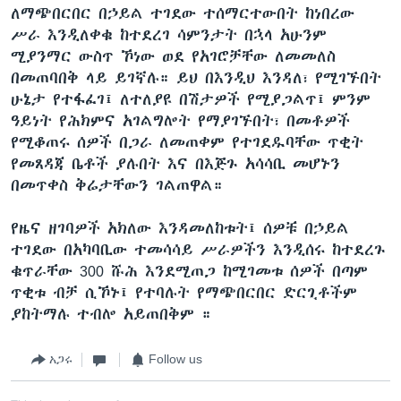
ለማጭበርበር በኃይል ተገደው ተሰማርተውበት ከነበረው
ሥራ እንዲለቀቁ ከተደረገ ሳምንታት በኋላ አሁንም
ሚያንማር ውስጥ ኾነው ወደ የአገሮቻቸው ለመመለስ
በመጠባበቅ ላይ ይገኛሉ። ይህ በእንዲህ እንዳለ፣ የሚገኙበት
ሁኔታ የተፋፈገ፤ ለተለያዩ በሽታዎች የሚያጋልጥ፤ ምንም
ዓይነት የሕክምና አገልግሎት የማያገኙበት፣ በመቶዎች
የሚቆጠሩ ሰዎች በጋራ ለመጠቀም የተገደዱባቸው ጥቂት
የመጸዳጃ ቤቶች ያሉበት እና በእጅጉ አሳሳቢ መሆኑን
በመጥቀስ ቅሬታቸውን ገልጠዋል።
የዜና ዘገባዎች አክለው እንዳመለከቱት፤ ሰዎቹ በኃይል
ተገደው በአካባቢው ተመሳሳይ ሥራዎችን እንዲሰሩ ከተደረጉ
ቁጥራቸው 300 ሹሕ እንደሚጠጋ ከሚገመቱ ሰዎች በጣም
ጥቂቱ ብቻ ሲኾኑ፤ የተባሉት የማጭበርበር ድርጊቶችም
ያከትማሉ ተብሎ አይጠበቅም ።
አጋሩ
Follow us