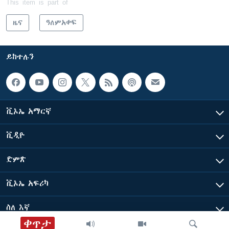
This item is part of
ዜና
ዓለምአቀፍ
ይከተሉን
ቪኦኤ አማርኛ
ቪዲዮ
ድምጽ
ቪኦኤ አፍሪካ
ስለ እኛ
ቀጥታ