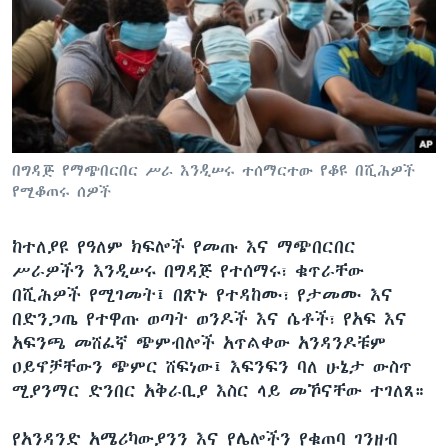
ቋንቋዎች
በግዳጅ የማጭበርበር ሥራ እንዲሠሩ ተሰማርተው የቆዩ በሺሕዎች
የሚቆጠሩ ሰዎች
ከተለያዩ የዓለም ክፍሎች የመጡ እና ማጭበርበር
ሥራዎችን እንዲሠሩ በግዳጅ የተሰማሩ፣ ቁጥራቸው
በሺሕዎች የሚገመት፤ በጽኑ የተዳከሙ፣ የታመሙ እና
በድንጋጤ የተዋጡ ወጣት ወንዶች እና ሴቶች፣ የአፍ እና
አፍንጫ መሸፈኛ ጭምብሎች አጥልቀው አንዳንዶቹም
ዐይኖቻቸውን ጭምር ሸፍነው፤ እፍንፍን ባለ ሁኔታ ውስጥ
ሚያንማር ድንበር አቅራቢያ እስር ላይ መኾናቸው ተገለጸ።
የአንዳንድ አሜሪካውያንን እና የሌሎችን የቁጠባ ገንዘብ