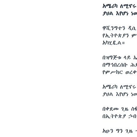
አሜሪካ ለሚኖሩ
ያህል እየሆነ ነ
ዋሺንግተን ዲ
የኢትዮጵያን ም
አካሂዷል።
በዝግጅቱ ላይ 
በማኅበረሰቡ ሕ
የምሥክር ወረቀ
አሜሪካ ለሚኖሩ
ያህል እየሆነ ነ
በቀደመ ጊዜ ስ
በኢትዮጵያ ኃብት
አሁን ግን ጊዜ