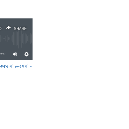
D
SHARE
32:18
ቀጥተኛ መገናኛ
SHARE