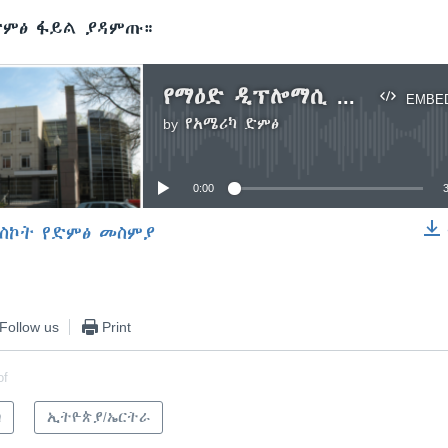
ድምፅ ፋይል ያዳምጡ።
የማዕድ ዲፕሎማሲ በኢትዮጵያ ኤምባሲ
EMBE
by
የአሜሪካ ድምፅ
No media source currently available
0:00
ስኮት የድምፅ መስምያ
EMBED
Follow us
Print
of
ካ
ኢትዮጵያ/ኤርትራ