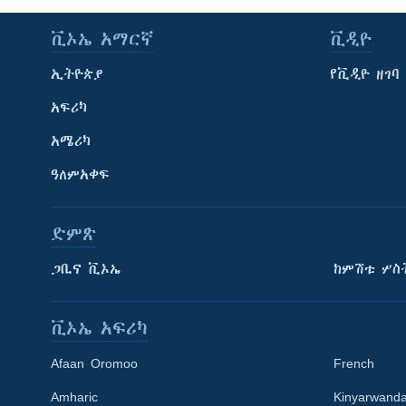
ቪኦኤ አማርኛ
ቪዲዮ
ኢትዮጵያ
የቪዲዮ ዘገባ
አፍሪካ
አሜሪካ
ዓለምአቀፍ
ድምጽ
ጋቢና ቪኦኤ
ከምሽቱ ሦስ
ቪኦኤ አፍሪካ
Afaan Oromoo
French
Amharic
Kinyarwand