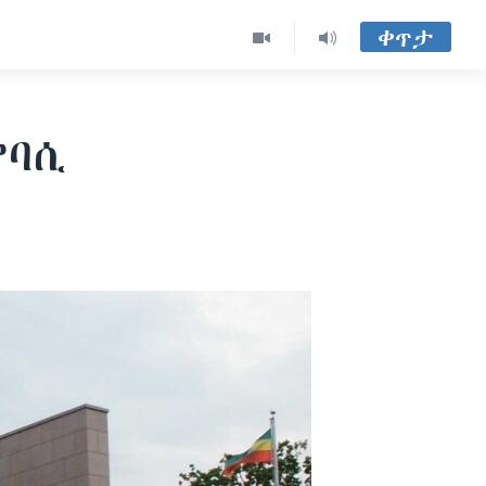
ቀጥታ
ምባሲ