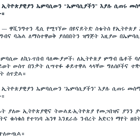
 ኢትዮጵያዊያን ኤምባሲውን “ኤምባሲያችን” እያሉ ሲጠሩ መስ
ው።
ሲ —
ዋሺንግተን ዲሲ የሚገኘው በዩናይትድ ስቴትስ የኢትዮጵያ
ግብና ባሕል ለማስተዋወቅ ያሰበበትን ዝግጅት እዚያው በኤምባ
ኤምባሲው ለኪነ-ጥበብ ባለሙያዎች፣ ለኢትዮጵያ ምግብ ቤቶች ባ
ይወት ውስጥ በንቃት ሲሣተፉ ቆይተዋል ላላቸው ግለሰቦችና ተቋ
ት ሰጥቷል።
 ኢትዮጵያዊያን ኤምባሲውን “ኤምባሲያችን” እያሉ ሲጠሩ መስ
ው።
ፋት ያለው ኢትዮጵያዊና ትውልደ-ኢትዮጵያ የመጋበዝና ያንን ያ
ና ቁሳቁስ የተገነባ ሕንፃ እንደራሱ ንብረት አድርጎ ማየት ዘበት
 ተለውጧል።