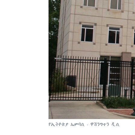
የኢትዮጵያ ኤምባሲ - ዋሽንግተን ዲ.ሲ