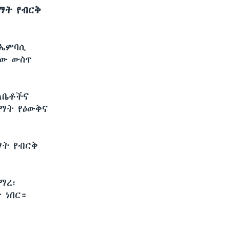
ማት የብርቅ
 ኤምባሲ
ሲው ውስጥ
ለቤቶችና
ማት የዕውቅና
ማት የብርቅ
ማረ፣
 ነበር።