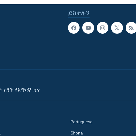
ይከተሉን
ት ሰዓት የአማርኛ ዜና
Portuguese
a
Shona