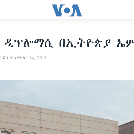
ድ ዲፕሎማሲ በኢትዮጵያ ኤ
ደሰ ኖቬምበር 14, 2018