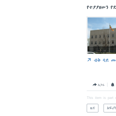
የተያያዘውን የ
ብቅ ባይ መ
አጋሩ
This item is part 
ዜና
አፍሪ