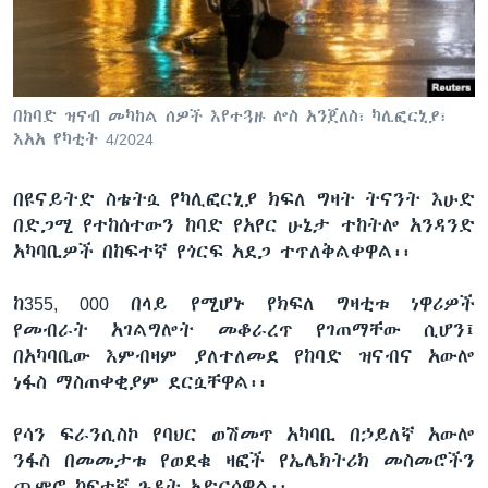
ቋንቋዎች
በከባድ ዝናብ መካከል ሰዎች እየተጓዙ ሎስ አንጀለስ፣ ካሊፎርኒያ፣
እአአ የካቲት 4/2024
በዩናይትድ ስቴትሷ የካሊፎርኒያ ክፍለ ግዛት ትናንት እሁድ
በድጋሚ የተከሰተውን ከባድ የአየር ሁኔታ ተከትሎ አንዳንድ
አካባቢዎች በከፍተኛ የጎርፍ አደጋ ተጥለቅልቀዋል፡፡
ከ355, 000 በላይ የሚሆኑ የክፍለ ግዛቲቱ ነዋሪዎች
የመብራት አገልግሎት መቆራረጥ የገጠማቸው ሲሆን፤
በአካባቢው እምብዛም ያለተለመደ የከባድ ዝናብና አውሎ
ነፋስ ማስጠቀቂያም ደርሷቸዋል፡፡
የሳን ፍራንሲስኮ የባህር ወሽመጥ አካባቢ በኃይለኛ አውሎ
ንፋስ በመመታቱ የወደቁ ዛፎች የኤሌክትሪክ መስመሮችን
ጨምሮ ከፍተኛ ጉዳት አድርሰዋል፡፡