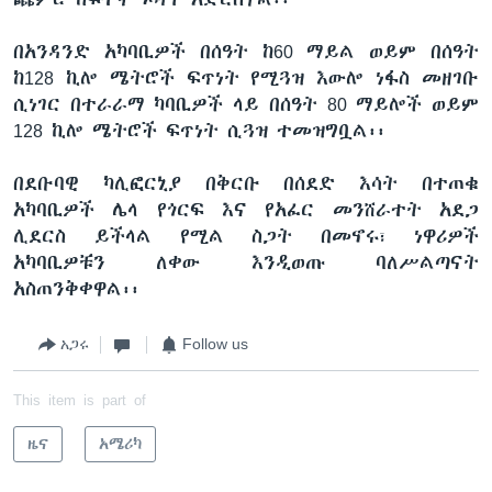
በአንዳንድ አካባቢዎች በሰዓት ከ60 ማይል ወይም በሰዓት
ከ128 ኪሎ ሜትሮች ፍጥነት የሚጓዝ እውሎ ነፋስ መዘገቡ
ሲነገር በተራራማ ካባቢዎች ላይ በሰዓት 80 ማይሎች ወይም
128 ኪሎ ሜትሮች ፍጥነት ሲጓዝ ተመዝግቧል፡፡
በደቡባዊ ካሊፎርኒያ በቅርቡ በሰደድ እሳት በተጠቁ
አካባቢዎች ሌላ የጎርፍ እና የአፈር መንሸራተት አደጋ
ሊደርስ ይችላል የሚል ስጋት በመኖሩ፣ ነዋሪዎች
አካባቢዎቹን ለቀው እንዲወጡ ባለሥልጣናት
አስጠንቅቀዋል፡፡
አጋሩ
Follow us
This item is part of
ዜና
አሜሪካ