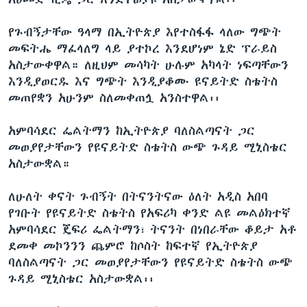
የጉብኝታቸው ዓላማ በኢትዮጵያ እየተስፋፋ ላለው ግጭት
መፍትሔ ማፈላለግ ላይ ያተኮረ እንደሆነም ኔድ ፕራይስ
አስታውቀዋል። ለዚህም መሳካት ሁሉም አካላት ነፍጣቸውን
እንዲያወርዱ እና ግጭት እንዲያቆሙ ዩናይትድ ስቴትስ
መጠየቋን አሁንም ስለመቀጠሏ አንስተዋል፡፡
አምባሳደር ፌልትማን ከኢትዮጵያ ባለስልጣናት ጋር
መወያየታቸውን የዩናይትድ ስቴትስ ውጭ ጉዳይ ሚኒስቴር
አስታውቋል።
ለሁለት ቀናት ጉብኝት በትናንትናው ዕለት አዲስ አበባ
የገቡት የዩናይትድ ስቴትስ የአፍሪካ ቀንድ ልዩ መልዕክተኛ
አምባሳደር ጄፍሪ ፌልትማን፣ ትናንት በነበራቸው ቆይታ አቶ
ደመቀ መኮንንን ጨምሮ ከሶስት ከፍተኛ የኢትዮጵያ
ባለስልጣናት ጋር መወያየታቸውን የዩናይትድ ስቴትስ ውጭ
ጉዳይ ሚኒስቴር አስታውቋል፡፡