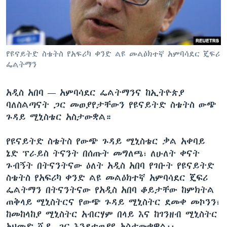
ቋንቋዎች
የዩናይትድ ስቴትስ የአፍሪካ ቀንድ ልዩ መልዕክተኛ አምባሳደር ጄፍሪ
ፌልትማን
አዲስ አበባ —
አምባሳደር ፌልትማንና ከኢትዮጵያ
ባለስልጣናት ጋር መወያየታቸውን የዩናይትድ ስቴትስ ውጭ
ጉዳይ ሚኒስቴር አስታውቋል።
የዩናይትድ ስቴትስ የውጭ ጉዳይ ሚኒስቴር ቃል አቀባይ
ኔድ ፕራይስ ትናንት በሰጡት መግለጫ፣ ለሁለት ቀናት
ጉብኝት በትናንትናው ዕለት አዲስ አበባ የገቡት የዩናይትድ
ስቴትስ የአፍሪካ ቀንድ ልዩ መልዕክተኛ አምባሳደር ጄፍሪ
ፌልትማን በትናንትናው የአዲስ አበባ ቆይታቸው ከምክትል
ጠቅላይ ሚኒስትርና የውጭ ጉዳይ ሚኒስትር ደመቀ መኮንን፣
ከመከላከያ ሚኒስትር አብርሃም በላይ እና ከገንዘብ ሚኒስትር
አህመድ ሺዴ ጋር እንደተወያዩ አስታውቀዋል፡፡