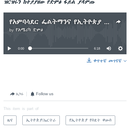
ዝርዝሩን ከተያያዘው የድምፅ ፋይል ያዳምጡ
የአምባሳደር ፌልትማንና የኢትዮጵያ መንግሥት ባለሥልጣናት ውይይት
by
የአሜሪካ ድምፅ
No media source currently available
0:00
6:18
ቀጥተኛ መገናኛ
አጋሩ
Follow us
This item is part of
ዜና
ኢትዮጵያ/ኤርትራ
የኢትዮጵያ የስደት ቀውስ