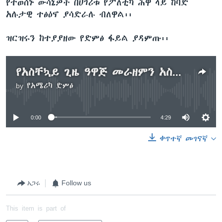
የተወሰኑ ውሳኔዎች በሀገሪቱ የፖለቲካ ሕዋ ላይ ከባድ
አሉታዊ ተፅዕኖ ያሳድራሉ ብለዋል፡፡
ዝርዝሩን ከተያያዘው የድምፅ ፋይል ያዳምጡ፡፡
የአስቸኳይ ጊዜ ዓዋጅ መራዘምን አስመልክቶ የተቃዋሚ ፓርቲዎች የሰጡት አስተያየት
by
የአሜሪካ ድምፅ
No media source currently available
0:00
4:29
ቀጥተኛ መገናኛ
አጋሩ
Follow us
This item is part of