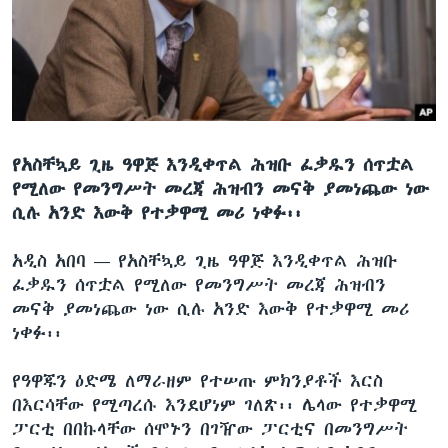
ቋንቋዎች
የአስቸኳይ ጊዜ ዓዋጅ እንዲቀጥል ሕዝቡ ፈቃዱን ሰጥቷል
የሚለው የመንግሥት መረጃ ሕዝብን መናቅ ያመነጨው ነው
ሲሉ አንድ እውቅ የተቃዋሚ መሪ ነቀፉ፡፡
አዲስ አበባ —
የአስቸኳይ ጊዜ ዓዋጅ እንዲቀጥል ሕዝቡ
ፈቃዱን ሰጥቷል የሚለው የመንግሥት መረጃ ሕዝብን
መናቅ ያመነጨው ነው ሲሉ አንድ እውቅ የተቃዋሚ መሪ
ነቀፉ፡፡
የዓዋጁን ዕድሜ ለማራዘም የተሠጡ ምክንያቶች እርስ
በእርሳቸው የሚጣረሱ እንደሆነም ገለጽ፡፡ ሌላው የተቃዋሚ
ፓርቲ በበኩላቸው ሰሞኑን በገዥው ፓርቲና በመንግሥት