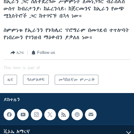
ከኢራን ጋር ስለተደረገው ሥምምነት ለመነጋገር ብራሰልስ
ውስጥ ከብሪታንያ፣ ከፈረንሳይ፣ ከጀርመንና ከኢራን የውጭ
ሚኒስትሮች ጋር ከተገናኙ በኋላ ነው።
ስምምነቱ የኢራንን የኑክሌር ፕሮግራም በመገደብ ተጥሎባት
የነበረውን የገንዘብ ማዕቀብን ያቃለለ ነው።
አጋሩ
Follow us
This item is part of
ዜና
ዓለምአቀፍ
መካከለኛው ምሥራቅ
ይከተሉን
ቪኦኤ አማርኛ