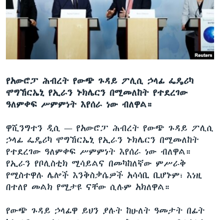
ቋንቋዎች
የአውሮፓ ሕብረት የውጭ ጉዳይ ፖሊሲ ኃላፊ ፌዴሪካ
ሞግኸርኤኒ የኢራን ኑክሌርን በሚመለከት የተደረገው
ዓለምቀፍ ሥምምነት እየሰራ ነው ብለዋል።
ዋሺንግተን ዲሲ —
የአውሮፓ ሕብረት የውጭ ጉዳይ ፖሊሲ
ኃላፊ ፌዴሪካ ሞግኸርኤኒ የኢራን ኑክሌርን በሚመለከት
የተደረገው ዓለምቀፍ ሥምምነት እየሰራ ነው ብለዋል።
የኢራን የቦሊስቲክ ሚሳይልና በመካከለኛው ምሥራቅ
የሚስተዋሉ ሌሎች እንቅስቃሴዎች አሳሳቢ ቢሆኑም፣ እነዚ
በተለየ መልክ የሚታዩ ናቸው ሲሉም አክለዋል።
የውጭ ጉዳይ ኃላፊዋ ይህን ያሉት ከሁለት ዓመታት በፊት