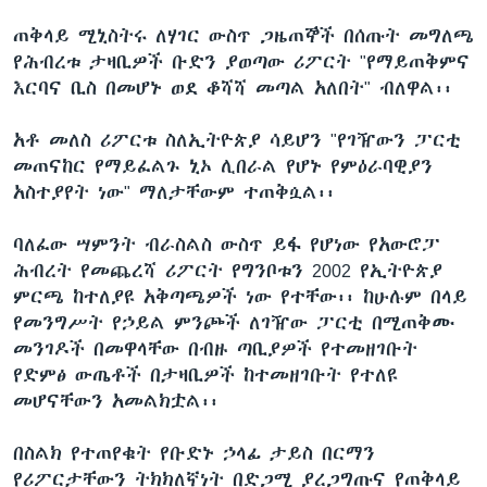
ጠቅላይ ሚኒስትሩ ለሃገር ውስጥ ጋዜጠኞች በሰጡት መግለጫ
የሕብረቱ ታዛቢዎች ቡድን ያወጣው ሪፖርት "የማይጠቅምና
ቋንቋዎች
እርባና ቢስ በመሆኑ ወደ ቆሻሻ መጣል አለበት" ብለዋል፡፡
አቶ መለስ ሪፖርቱ ስለኢትዮጵያ ሳይሆን "የገዥውን ፓርቲ
መጠናከር የማይፈልጉ ኒኦ ሊበራል የሆኑ የምዕራባዊያን
አስተያየት ነው" ማለታቸውም ተጠቅሷል፡፡
ባለፈው ሣምንት ብራስልስ ውስጥ ይፋ የሆነው የአውሮፓ
ሕብረት የመጨረሻ ሪፖርት የግንቦቱን 2002 የኢትዮጵያ
ምርጫ ከተለያዩ አቅጣጫዎች ነው የተቸው፡፡ ከሁሉም በላይ
የመንግሥት የኃይል ምንጮች ለገዥው ፓርቲ በሚጠቅሙ
መንገዶች በመዋላቸው በብዙ ጣቢያዎች የተመዘገቡት
የድምፅ ውጤቶች በታዛቢዎች ከተመዘገቡት የተለዩ
መሆናቸውን አመልክቷል፡፡
በስልክ የተጠየቁት የቡድኑ ኃላፊ ታይስ በርማን
የሪፖርታቸውን ትክክለኛነት በድጋሚ ያረጋግጡና የጠቅላይ