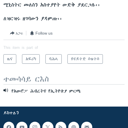
ሚኒስትር መለስን አስተያየት ውድቅ ያደርጋሉ፡፡
ለዝርዝሩ ዘገባውን ያዳምጡ፡፡
አጋሩ
Follow us
This item is part of
ዜና
አፍሪካ
ባሕል
ዩናይትድ ስቴትስ
ተመሳሳይ ርእስ
የአውሮፓ ሕብረትና የኢትዮጵያ ምርጫ
ይከተሉን