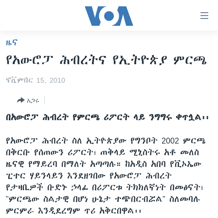
በቀላሉ
የመሥሪያ
ማገናኛዎች
ዜና
ዜና
ወደ
የአውሮፓ ሕብረትና የኢትዮጵያ ምርጫ
ዋናው
ኑሮ በጤንነት
ኢትዮጵያ
ይዘት
ኖቬምበር 15, 2010
ጋቢና ቪኦኤ
እለፍ
አፍሪካ
ወደ
አጋሩ
ከምሽቱ ሦስት ሰዓት የአማርኛ ዜና
ዓለምአቀፍ
ዋናው
በአውሮፓ ሕብረት የምርጫ ሪፖርት ላይ ንግግሩ ቀጥሏል፡፡
ቪዲዮ
ይዘት
አሜሪካ
እለፍ
የፎቶ መድብሎች
መካከለኛው ምሥራቅ
የአውሮፓ ሕብረት ስለ ኢትዮጵያው የግንቦት 2002 ምርጫ
ወደ
በቅርቡ የሰጠውን ሪፖርት፣ ጠቅላይ ሚኒስትሩ አቶ መለስ
ክምችት
ዋናው
ዜናዊ የማይረባ በማለት አጣጣሉ። ከአዲስ አበባ የቪኦኤው
ይዘት
ፒተር ሃይንላይን እንደዘገበው የአውሮፓ ሕብረት
እለፍ
Learning English
የታዛቢዎች ቡድኑ ኃላፊ በሪፖርቱ ትክክለኛነት በመፅናት፣
"ምርጫው ስልታዊ በሆነ ሁኔታ ተጭበርብሯል" ስለመባሉ
ይከተሉን
ምርምራ እንዲደረግም ጥሪ አቅርበዋል፡፡