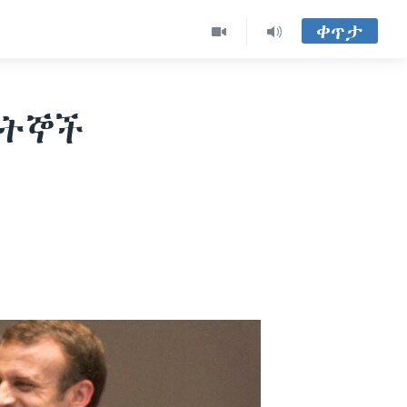
ቀጥታ
ሰትኞች