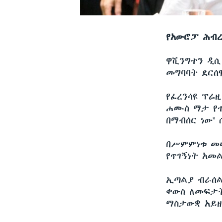
የአውሮፓ ሕብረ
ዋሺንግተን ዲ
መግባባት ደርሰ
የፈረንሳዩ ፕሬ
ሐሙስ ማታ የተ
በማብሰር ነው”
በሥምምነቱ መሠ
የጥገኝነት አመ
ኢጣልያ ብራሰል
ቀውስ ለመፍታት
ማስታውቋ አይዘ