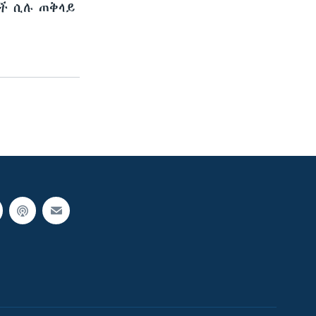
ች ሲሉ ጠቅላይ