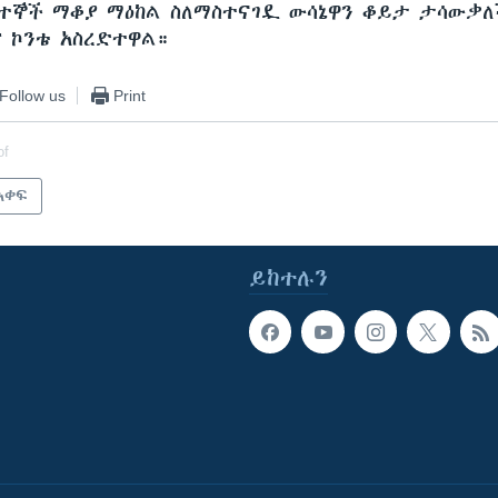
ተኞች ማቆያ ማዕከል ስለማስተናገዷ ውሳኔዋን ቆይታ ታሳውቃለ
 ኮንቴ አስረድተዋል።
Follow us
Print
of
አቀፍ
ይከተሉን