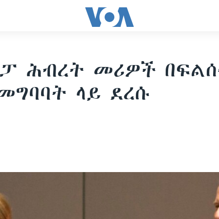
ሮፓ ሕብረት መሪዎች በፍል
መግባባት ላይ ደረሱ