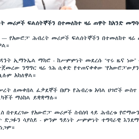
ት መሪዎች ፍልሰትኞችን በተመለከተ ዛሬ ጠዋት ከአንድ መግባ
ሲ —
የአውሮፓ ሕብረት መሪዎች ፍልሰትኞችን በተመለከተ ዛሬ 
ዋል።
ዚዳንት ኢማኑኤል ማክሮ - ከሥምምነት መደረሱ “ጥሩ ዜና ነው”
ጀመረው ንግግር ዛሬ ጎሕ ሲቀድ የተጠናቀቀው “የአውሮፓውያን
 ሲሉም አክለዋል።
ረት ለመቀበል ፈቃደኞች በሆኑ የሕብረቱ አባል ሀገሮች ውስጥ
ልካቾች ማዕከል ይቋቋማሉ።
ስ በተደረገው የአውሮፓ መሪዎች ስብሰባ ላይ ሕብረቱ የሮማውን
 ድጋፉን ሳያስይ - ምንም ዓይነት ሥምምነት ተግባራዊ እንደ
ነጋም።