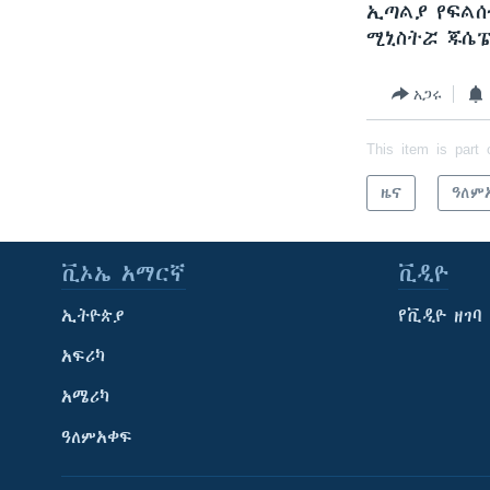
ኢጣልያ የፍልሰ
ሚኒስትሯ ጁሴፔ
አጋሩ
This item is part 
ዜና
ዓለም
ቪኦኤ አማርኛ
ቪዲዮ
ኢትዮጵያ
የቪዲዮ ዘገባ
አፍሪካ
አሜሪካ
ዓለምአቀፍ