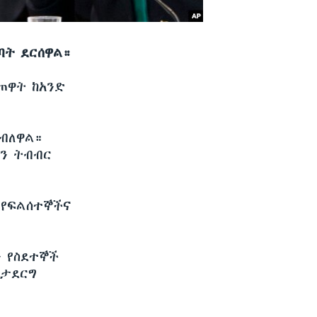
ባት ደርሰዋል።
ጠዋት ከአንድ
 ብለዋል።
ን ትብብር
 የፍልሰተኞችና
 የስደተኞች
ማታደርግ