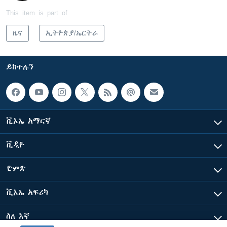
This item is part of
ዜና
ኢትዮጵያ/ኤርትራ
ይከተሉን
ቪኦኤ አማርኛ
ቪዲዮ
ድምጽ
ቪኦኤ አፍሪካ
ስለ እኛ