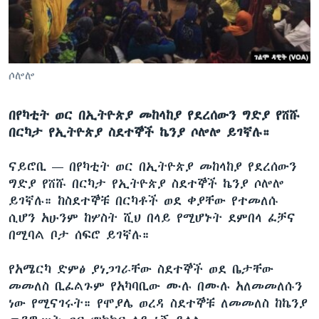
ቋንቋዎች
ሶሎሎ
በየካቲት ወር በኢትዮጵያ መከላከያ የደረሰውን ግድያ የሸሹ
በርካታ የኢትዮጵያ ስደተኞች ኬንያ ሶሎሎ ይገኛሉ።
ናይሮቢ —
በየካቲት ወር በኢትዮጵያ መከላከያ የደረሰውን
ግድያ የሸሹ በርካታ የኢትዮጵያ ስደተኞች ኬንያ ሶሎሎ
ይገኛሉ። ከስደተኞቹ በርካቶች ወደ ቀያቸው የተመለሱ
ሲሆን አሁንም ከሦስት ሺህ በላይ የሚሆኑት ደምበላ ፈቻና
በሚባል ቦታ ሰፍሮ ይገኛሉ።
የአሜርካ ድምፅ ያነጋገራቸው ስደተኞች ወደ ቤታቸው
መመለስ ቢፈልጉም የአካባቢው ሙሉ በሙሉ አለመመለሱን
ነው የሚናገሩት። የሞያሌ ወረዳ ስደተኞቹ ለመመለስ ከኬንያ