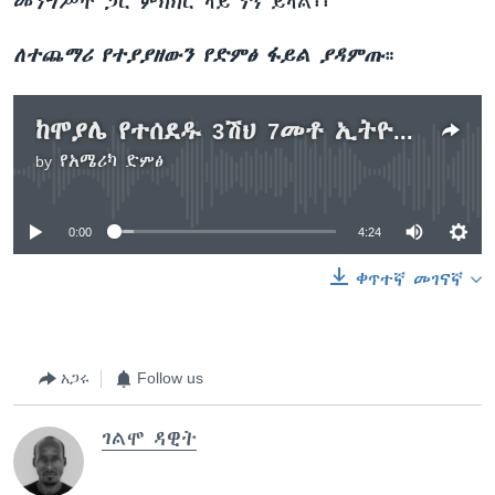
መንግሥት ጋር ምክክር ላይ ነኝ ይላል፡፡
ለተጨማሪ የተያያዘውን የድምፅ ፋይል ያዳምጡ
።
ከሞያሌ የተሰደዱ 3ሽህ 7መቶ ኢትዮጵያውያን በሶሎሎ
by
የአሜሪካ ድምፅ
No media source currently available
0:00
4:24
ቀጥተኛ መገናኛ
አጋሩ
Follow us
ገልሞ ዳዊት