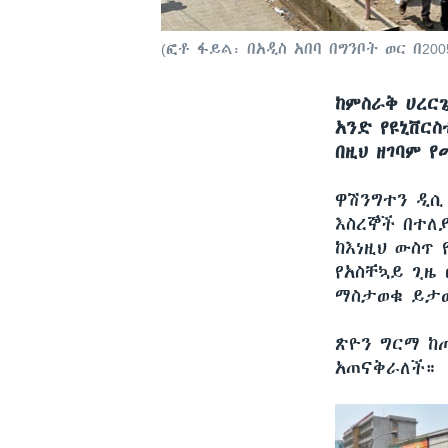
(ፎቶ ፋይል፡ በአዲስ አበባ በግንቦት ወር በ20
ከምስራቅ ሀረርጌ
አንድ የዩኒቨር
በዚህ ዘገባም 
ዋሽንግተን ዲ
እስረኞች በተለ
ከእነዚህ ውስጥ
የአስቸኳይ ጊዜ
ማስታወቁ ይታ
ጽዮን ግርማ ከ
አጠናቅራለች።