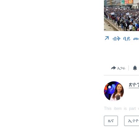
ብቅ ባይ መ
አጋሩ
ጽዮ
This item is part 
ዜና
ኢትዮ