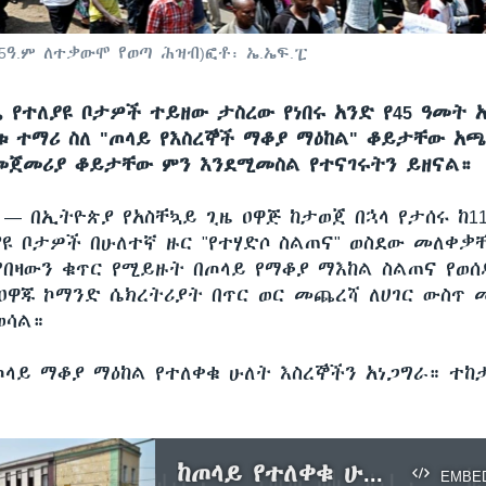
05ዓ.ም ለተቃውሞ የወጣ ሕዝብ)ፎቶ፡ ኤ.ኤፍ.ፒ
 የተለያዩ ቦታዎች ተይዘው ታስረው የነበሩ አንድ የ45 ዓመት 
ስቱ ተማሪ ስለ "ጦላይ የእስረኞች ማቆያ ማዕከል" ቆይታቸው 
የመጀመሪያ ቆይታቸው ምን እንደሚመስል የተናገሩትን ይዘናል።
ሲ —
በኢትዮጵያ የአስቸኳይ ጊዜ ዐዋጅ ከታወጀ በኋላ የታሰሩ ከ11
ያዩ ቦታዎች በሁለተኛ ዙር "የተሃድሶ ስልጠና" ወስደው መለቀቃ
 የበዛውን ቁጥር የሚይዙት በጦላይ የማቆያ ማእከል ስልጠና የወ
 ዐዋጁ ኮማንድ ሴክረትሪያት በጥር ወር መጨረሻ ለሀገር ውስጥ 
ወሳል።
ጦላይ ማቆያ ማዕከል የተለቀቁ ሁለት እስረኞችን አነጋግራ። ተከታ
ከጦላይ የተለቀቁ ሁለት እስረኞች ስለቆይታቸው ይናገራሉ
EMBE