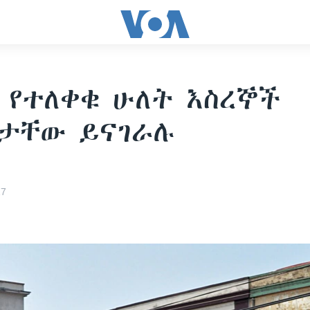
 የተለቀቁ ሁለት እስረኞች
ታቸው ይናገራሉ
17