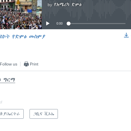
by
የአሜሪካ ድምፅ
No media source currently available
0:00
ስኮት የድምፅ መስምያ
EMBED
Follow us
Print
ን ግርማ
of
ጵያ/ኤርትራ
ጋቢና ቪኦኤ