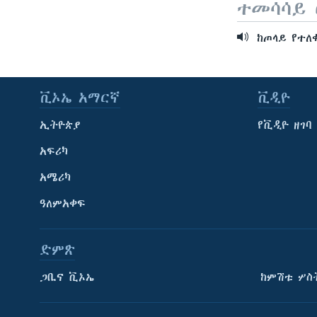
ተመሳሳይ 
ከጦላይ የተለቀ
ቪኦኤ አማርኛ
ቪዲዮ
ኢትዮጵያ
የቪዲዮ ዘገባ
አፍሪካ
አሜሪካ
ዓለምአቀፍ
ድምጽ
ጋቢና ቪኦኤ
ከምሽቱ ሦስ