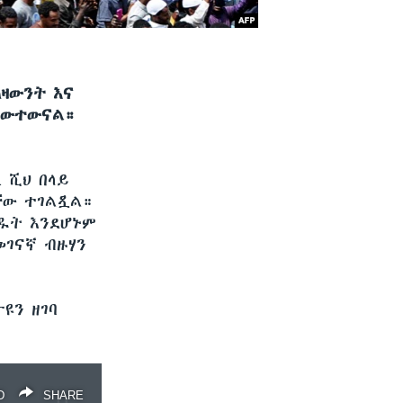
አዛውንት እና
አጫውተውናል።
 ሺህ በላይ
ቸው ተገልጿል።
ሰዱት እንደሆኑም
መገናኛ ብዙሃን
ዩን ዘገባ
D
SHARE