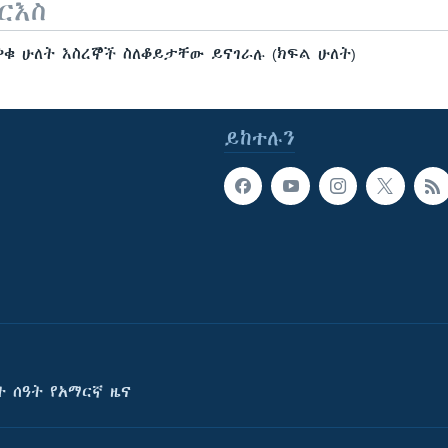
ርእስ
ቁ ሁለት እስረኞች ስለቆይታቸው ይናገራሉ (ክፍል ሁለት)
ይከተሉን
ት ሰዓት የአማርኛ ዜና