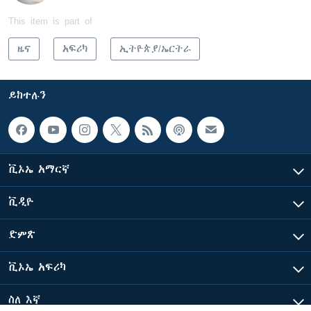
This item is part of
ዜና
አፍሪካ
ኢትዮጵያ/ኤርትራ
ይከተሉን
ቪኦኤ አማርኛ
ቪዲዮ
ድምጽ
ቪኦኤ አፍሪካ
ስለ እኛ