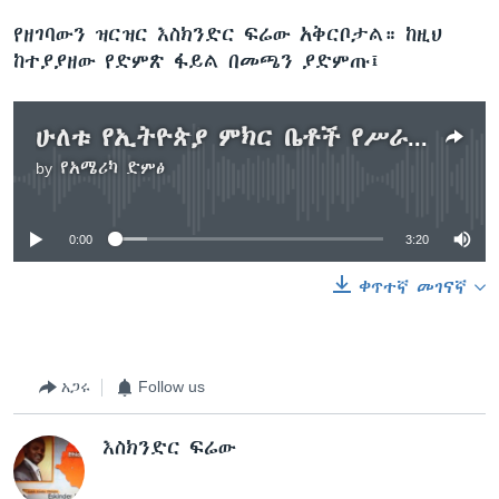
የዘገባውን ዝርዝር እስክንድር ፍሬው አቅርቦታል። ከዚህ
ከተያያዘው የድምጽ ፋይል በመጫን ያድምጡ፤
ሁለቱ የኢትዮጵያ ምክር ቤቶች የሥራ ዘመንና ያሳለፏቸው የሥልጣን ሥያሜዎች /ርዝመት - 3ደ29ሰ/
by
የአሜሪካ ድምፅ
No media source currently available
0:00
3:20
ቀጥተኛ መገናኛ
አጋሩ
Follow us
እስክንድር ፍሬው