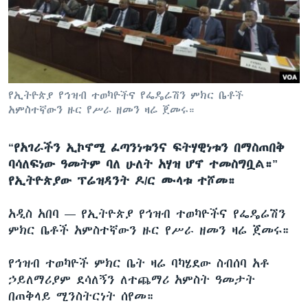
ቋንቋዎች
የኢትዮጵያ የኅዝብ ተወካዮችና የፌዴሬሽን ምክር ቤቶች
አምስተኛውን ዙር የሥራ ዘመን ዛሬ ጀመሩ።
“የአገራችን ኢኮኖሚ ፈጣንነቱንና ፍትሃዊነቱን በማስጠበቅ
ባሳለፍነው ዓመትም ባለ ሁለት አሃዝ ሆኖ ተመስግቧል።”
የኢትዮጵያው ፕሬዝዳንት ዶ/ር ሙላቱ ተሾመ።
አዲስ አበባ —
የኢትዮጵያ የኅዝብ ተወካዮችና የፌዴሬሽን
ምክር ቤቶች አምስተኛውን ዙር የሥራ ዘመን ዛሬ ጀመሩ።
የኅዝብ ተወካዮች ምክር ቤት ዛሬ ባካሄደው ስብሰባ አቶ
ኃይለማሪያም ደሳለኝን ለተጨማሪ አምስት ዓመታት
በጠቅላይ ሚንስትርነት ሰየመ።