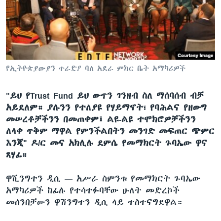
ቋንቋዎች
የኢትዮጵያውያን ተራድዖ ባለ አደራ ምክር ቤት አማካሪዎች
"ይህ የTrust Fund ይህ ውጥን ገንዘብ ስለ ማሰባሰብ ብቻ
አይደለም። ያሉንን የተለያዩ የሃይማኖት፣ የባሕልና የዘውግ
መሠረቶቻችንን በመጠቀም፤ ልዩ-ልዩ ተሞክሮዎቻችንን
ለላቀ ጥቅም ማዋል የምንችልበትን መንገድ መፍጠር ጭምር
እንጂ" ዶ/ር መና አክሊሉ ደምሴ የመማክርት ጉባኤው ዋና
ጸሃፊ።
ዋሺንግተን ዲሲ —
አሥራ ስምንቱ የመማክርት ጉባኤው
አማካሪዎች ከፊሉ የተሳተፉባቸው ሁለት መድረኮች
መሰንበቻውን ዋሽንግተን ዲሲ ላይ ተስተናግደዋል።