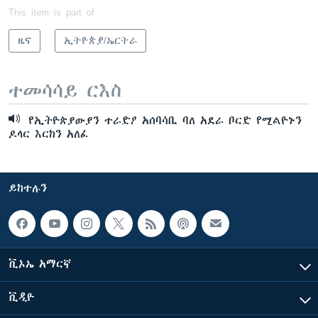
This item is part of
ዜና
ኢትዮጵያ/ኤርትራ
ተመሳሳይ ርእስ
የኢትዮጵያውያን ተራድዖ አሰባሳቢ ባለ አደራ ቦርድ የሚልዮኑን
ዶላር እርከን አለፈ
ይከተሉን
ቪኦኤ አማርኛ
ቪዲዮ