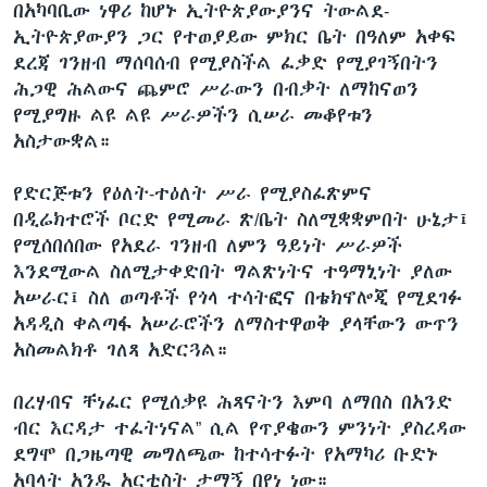
በአካባቢው ነዋሪ ከሆኑ ኢትዮጵያውያንና ትውልደ-
ኢትዮጵያውያን ጋር የተወያይው ምክር ቤት በዓለም አቀፍ
ደረጃ ገንዘብ ማሰባሰብ የሚያስችል ፈቃድ የሚያገኝበትን
ሕጋዊ ሕልውና ጨምሮ ሥራውን በብቃት ለማከናወን
የሚያግዙ ልዩ ልዩ ሥራዎችን ሲሠራ መቆየቱን
አስታውቋል።
የድርጅቱን የዕለት-ተዕለት ሥራ የሚያስፈጽምና
በዲሬክተሮች ቦርድ የሚመራ ጽ/ቤት ስለሚቋቋምበት ሁኔታ፤
የሚሰበሰበው የአደራ ገንዘብ ለምን ዓይነት ሥራዎች
እንደሚውል ስለሚታቀድበት ግልጽነትና ተዓማኒነት ያለው
አሠራር፤ ስለ ወጣቶች የጎላ ተሳትፎና በቴክኖሎጂ የሚደገፉ
አዳዲስ ቀልጣፋ አሠራሮችን ለማስተዋወቅ ያላቸውን ውጥን
አስመልክቶ ገለጻ አድርጓል።
በረሃብና ቸነፈር የሚሰቃዩ ሕጻናትን እምባ ለማበስ በአንድ
ብር እርዳታ ተፈትነናል” ሲል የጥያቄውን ምንነት ያስረዳው
ደግሞ በጋዜጣዊ መግለጫው ከተሳተፉት የአማካሪ ቡድኑ
አባላት አንዱ አርቲስት ታማኝ በየነ ነው።