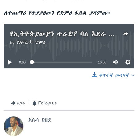
ለተጨማሪ የተያያዘውን የድምፅ ፋይል ያዳምጡ
።
የኢትዮጵያውያን ተራድዖ ባለ አደራ ምክር ቤት አማካሪዎች የወራት ክንውንና የነገ ትልሞች
by
የአሜሪካ ድምፅ
No media source currently available
0:00
10:30
ቀጥተኛ መገናኛ
አጋሩ
Follow us
አሉላ ከበደ