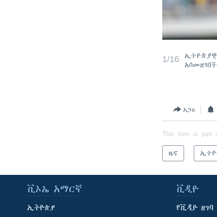
ኢትዮጵያዊቷ
1/16
አስመዘገበች
አጋሩ
This item is part 
ዜና
ኢትዮ
ቪኦኤ አማርኛ
ቪዲዮ
ኢትዮጵያ
የቪዲዮ ዘገባ