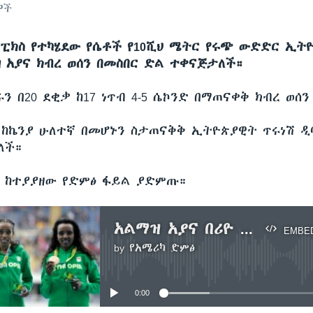
ዎች
ምፒክስ የተካሄደው የሴቶች የ10ሺህ ሜትር የሩጭ ውድድር ኢት
 አያና ክብረ ወሰን በመስበር ድል ተቀናጅታለች።
 በ20 ደቂቃ ከ17 ነጥብ 4-5 ሴኮንድ በማጠናቀቅ ክብረ ወሰን
 ከኬንያ ሁለተኛ በመሆኑን ስታጠናቅቅ ኢትዮጵያዊት ጥሩነሽ ዲ
ለች።
ን ከተያያዘው የድምፅ ፋይል ያድምጡ።
አልማዝ አያና በሪዮ ኦሎምፒክ ክብረ ወሰን ሰበረች
EMBE
by
የአሜሪካ ድምፅ
No media source currently available
0:00