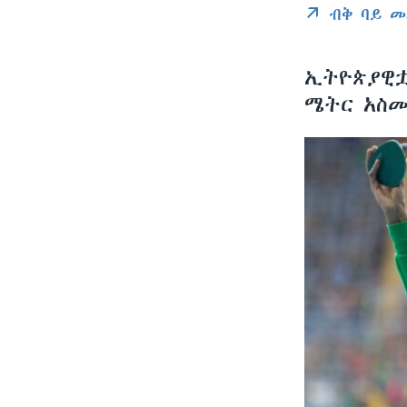
ብቅ ባይ መ
ኢትዮጵያዊቷ 
ሜትር አስመ