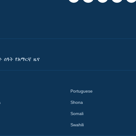
ት ሰዓት የአማርኛ ዜና
Portuguese
a
Shona
Somali
Swahili