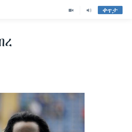
ቀጥታ
ብረ