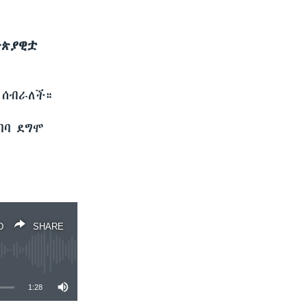
ዮጵያዊቷ
 ሰብራለች።
ባባ ደግሞ
D
SHARE
1:28