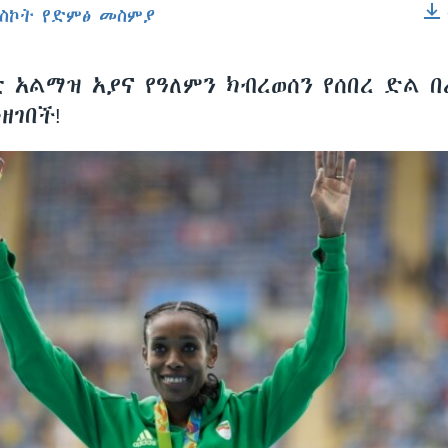
ስኮት የድምፅ መስምያ
EMBED
አልማዝ አያና የዓለምን ክብረወሰን የሰበረ ድል በሪ
ዘገበች!