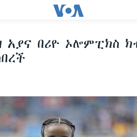
 አያና በሪዮ ኦሎምፒክስ ክ
ሰበረች