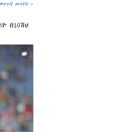
ቀጥተኛ መገናኛ
SHARE
ዮ በ10ሽህ