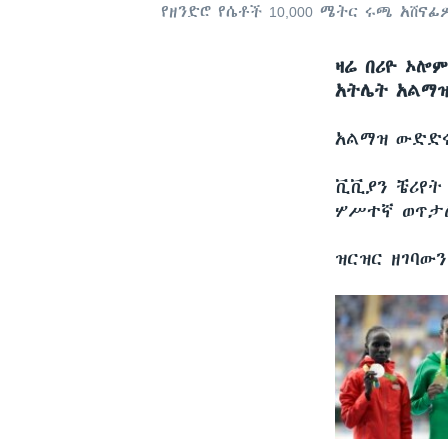
የዘንድሮ የሴቶች 10,000 ሜትር ሩጫ አሸናፊ
ዛሬ በሪዮ ኦሎ
አትሌት አልማዝ
አልማዝ ውድድሩን
ቪቪያን ቼሪየት
ሦሥተኛ ወጥታ
ዝርዝር ዘገባው