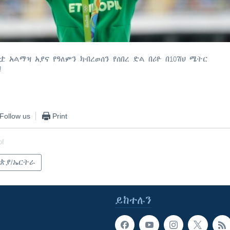
 አልማዝ አያና የዓለምን ክብረወሰን የሰበረ ድል በሪዮ በ10ሽህ ሜትር
!
Follow us
Print
of
ጵያ/ኤርትራ
ይከተሉን