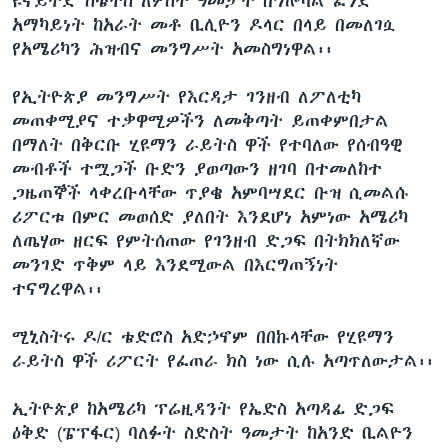
ዩናይትድ ስቴትስ ለሦስት ዓመታት በግሎባል ፈንድ
አማካይነት ከአራት መቶ ቢሊዮን ዶላር በላይ በመለገሷ
የአሜሪካን ሕዝብና መንግሥት አመስግነዋል፡፡
የኢትዮጵያ መንግሥት የእርዳታ ገንዘብ ለፖለቲካ
መጠቀሚያና ተቃዋሚዎችን ለመቅጣት ይጠቀምበታል
በማለት በቅርቡ ሂዩማን ራይትስ ዋች የተባለው የሰብዓዊ
መብቶች ተሟጋች ቡድን ያወጣውን ዘገባ በተመለከተ
ጋዜጠኞች ላቀረቡላቸው ጥያቄ አምባሣደር ቡዝ ሲመልሱ
ሪፖርቱ በምር መወሰድ ያለበት እንደሆነ አምነው አሜሪካ
ለጤሃው ዘርፍ የምትሰጠው የገንዘብ ድጋፍ በትክክለኛው
መንገድ ጥቅም ላይ እንደሚውል በእርግጠኝነት
ተናግረዋል፡፡
ሚኒስትሩ ዶ/ር ቴድሮስ አድኃኖም በበኩላቸው የሂዩማን
ራይትስ ዋች ሪፖርት የፈጠራ ክስ ነው ሲሉ አጣጥለውታል፡፡
ኢትዮጵያ ከአሜሪካ ፕሬዚዳንት የኤድስ አጣዳፊ ድጋፍ
ዕቅድ (ፔፕፋር) ባለፉት ስድስት ዓመታት ከአንድ ቢልዮን