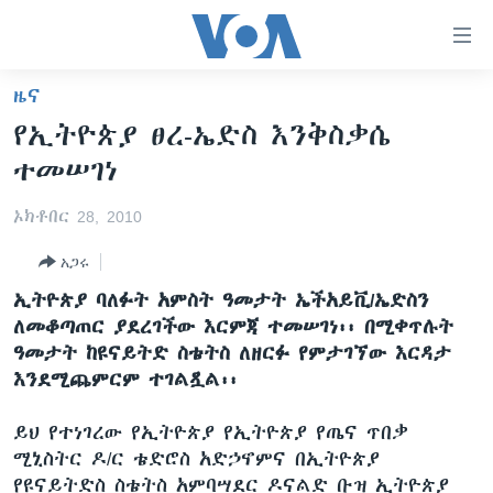
በቀላሉ
የመሥሪያ
ማገናኛዎች
ዜና
ዜና
ወደ
የኢትዮጵያ ፀረ-ኤድስ እንቅስቃሴ
ዋናው
ኑሮ በጤንነት
ኢትዮጵያ
ተመሠገነ
ይዘት
ጋቢና ቪኦኤ
እለፍ
አፍሪካ
ኦክቶበር 28, 2010
ወደ
ከምሽቱ ሦስት ሰዓት የአማርኛ ዜና
ዓለምአቀፍ
ዋናው
አጋሩ
ቪዲዮ
ይዘት
አሜሪካ
ኢትዮጵያ ባለፉት አምስት ዓመታት ኤችአይቪ/ኤድስን
እለፍ
የፎቶ መድብሎች
መካከለኛው ምሥራቅ
ለመቆጣጠር ያደረገችው እርምጃ ተመሠገነ፡፡ በሚቀጥሉት
ወደ
ዓመታት ከዩናይትድ ስቴትስ ለዘርፉ የምታገኘው እርዳታ
ክምችት
ዋናው
እንደሚጨምርም ተገልጿል፡፡
ይዘት
እለፍ
Learning English
ይህ የተነገረው የኢትዮጵያ የኢትዮጵያ የጤና ጥበቃ
ሚኒስትር ዶ/ር ቴድሮስ አድኃኖምና በኢትዮጵያ
ይከተሉን
የዩናይትድስ ስቴትስ አምባሣደር ዶናልድ ቡዝ ኢትዮጵያ