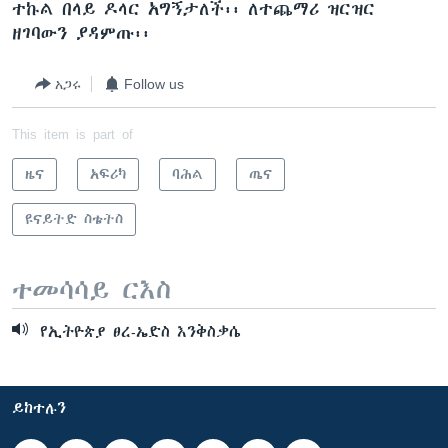
ተኩል በላይ ዶላር አግኝታለች፡፡ ለተጨማሪ ዝርዝር
ዘገባውን ያዳምጡ፡፡
አጋሩ
Follow us
This item is part of
ዜና
አፍሪካ
ባሕል
ጤና
ዩናይትድ ስቴትስ
ተመሳሳይ ርእስ
የኢትዮጵያ ፀረ-ኤድስ እንቅስቃሴ
ይከተሉን