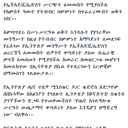
የኤችአይቪ/ኤድስን ሥርጭት ለመመከት የሚያስችል
የአምስት ዓመት የትብብር ስምምነት በተፈራረሙበት ወቅት
ነበር፡፡
ቋንቋዎች
አምባሣደሩ በሥነ-ሥርዓቱ ወቅት እንዳሉት የሃገራቸው
መንግሥት በዚህ የትብብር ስምምነት አማካይነት ለመደገፍ
የፈለገው የኢትዮጵያ መንግሥት የኤችአይቪ/ኤድስን
ወረርሽኝ ለመመከት ብቃትና ቀጣይነት ያለው ብሔራዊ
ምላሽ ለመስጠት የሚያስችል አመራር በመዘርጋቱ መሆኑን
አመልክተው በኢትዮጵያ በኩል የተደረገውን እርምጃም
በማመስገን ገልፀውታል፡፡
የኢትዮጵያ ጤና ጥበቃ ሚኒስቴር ዶ/ር ቴድሮስ አድኃኖም
በበኩላቸው በአፅንዖት የገለፁት ኢትዮጵያ ከዩናይትድ ስቴትስ
ያገኘችውን ድጋፍ የተጠቀመችበት “የጤና አገልግሎቱ
ሥርዓት ውጤታማና ቀጣይነት ያለው እንዲሆን በማድረግ
ነው” ብለዋል፡፡