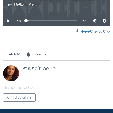
by
የአሜሪካ ድምፅ
No media source currently available
0:00
5:25
ቀጥተኛ መገናኛ
አጋሩ
Follow us
መስታወት አራጋው
This item is part of
ኢትዮጵያ/ኤርትራ