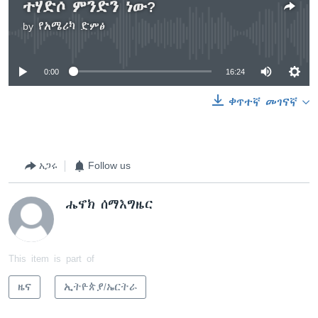
ተሃድሶ ምንድን ነው?
by
የአሜሪካ ድምፅ
No media source currently available
0:00
16:24
ቀጥተኛ መገናኛ
አጋሩ
Follow us
ሔኖክ ሰማእግዜር
This item is part of
ዜና
ኢትዮጵያ/ኤርትራ