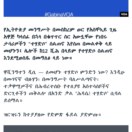
ቋንቋዎች
የኢትዮጵያ መንግሥት በመስከረም ወር የአስቸኳይ ጊዜ
አዋጅ ካላሰፈ በኋላ በቁጥጥር ስር አውሏቸው የነበሩ
ታሳሪዎችን “ተሃድሶ” ስልጠና እየሰጠ በመልቀቅ ላይ
መሆኑን፤ ሌሎች ከ12 ሺሕ በላይም የተሃድሶ ስልጠና
እንደሚወስዱ በመግለፅ ላይ ነው።
ዋሺንግተን ዲሲ —
ለመሆኑ ተሃድሶ ምንድን ነው? እንዲሁ
በመገናኛ ብዙሃን፣ በመንግሥት ባለሥልጣናት፣
ተቃዋሚዎችና በሕብረተሰቡ የተለያዩ አስተሳሰቦችና
ድርጊቶችን ጠቅልሎ በአንድ ቃል “ሕዳሴ! ተሃድሶ” ሲባል
ይሰማል።
ዝርዝሩን ከተያያዘው የድምጽ ፋይል ያድምጡ።