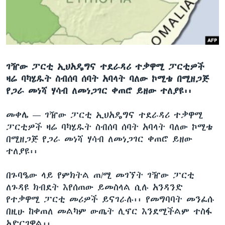
ቋንቋዎች
ገዥው ፓርቲ ኢህአዴግና ተደራዳሪ ተቃዋሚ ፓርቲዎች
ዛሬ ባካሄዱት ስብሰባ ሰባት አባላት ባለው ኮሚቴ በሚዘጋጅ
የጋራ መነሻ ሃሳብ ለመነጋገር ቀጠሮ ይዘው ተለያዩ፡፡
መቀሌ —
ገዥው ፓርቲ ኢህአዴግና ተደራዳሪ ተቃዋሚ
ፓርቲዎች ዛሬ ባካሄዱት ስብሰባ ሰባት አባላት ባለው ኮሚቴ
በሚዘጋጅ የጋራ መነሻ ሃሳብ ለመነጋገር ቀጠሮ ይዘው
ተለያዩ፡፡
በጉባዔው ላይ የምክትል ጠ/ሚ መገኘት ገዥው ፓርቲ
ለጉዳዩ ክብደት እየሰጠው ይመስላል ሲሉ አንዳንድ
የተቃዋሚ ፓርቲ መሪዎች ይናገራሉ፡፡ የመግባባት መንፈሱ
በዚሁ ከቀጠለ መልካም ውጤት ሊኖር እንደሚችልም ተስፋ
አድርገዋል፡፡