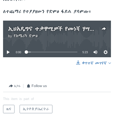
ለተጨማሪ የተያያዘውን የድምፅ ፋይል ያዳምጡ።
ኢህአዴግና ተቃዋሚዎች የመነሻ ሃሣብ አዘጋጅ ኮሚቴ አቋቋሙ
by
የአሜሪካ ድምፅ
No media source currently available
0:00
5:23
ቀጥተኛ መገናኛ
አጋሩ
Follow us
This item is part of
ዜና
ኢትዮጵያ/ኤርትራ