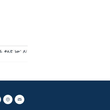
 ቀልድ ነው” ዶ/