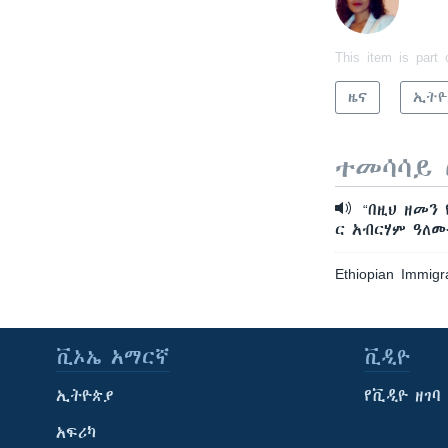
This item is part 
ዜና
ኢትዮ
ተመሳሳይ 
“በዚህ ዘመን 
ር አብርሃም ዓለ
Ethiopian Immigr
ቪኦኤ አማርኛ
ቪዲዮ
ኢትዮጵያ
የቪዲዮ ዘገባ
አፍሪካ