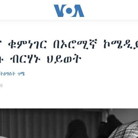
 ቁምነገር በኦሮሚኛ ኮሜዲ
 ብርሃኑ ህይወት
ትዕግስት ገሜ
16