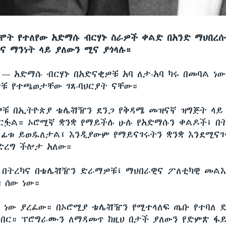
በሞት የተለየው አድማሱ ብርሃኑ ስራዎች ቀልድ በአንድ ማህበረሰ
ሮና ማንነት ላይ ያለውን ሚና ያጎላሉ።
ሲ —
አድማሱ ብርሃኑ በአድናቂዎቹ አባ ለታ-አባ ካሩ በመባል ነ
ዎቹ የተጫወታቸው ገጸ-ባህርያት ናቸው።
0ዎቹ በኢትዮጵያ ቴሌቭዥን ደንጋ የቅዳሜ መዝናኛ ዝግጅት ላይ
ርፏል። ኦሮሚኛ ቋንቋ የማይችሉ ሁሉ የአድማሱን ቀልዶች፤ በት
ፊቱ ይወዱለታል፤ እንዲያውም የማይናገሩትን ቋንቋ እንደሚና
ድረግ ችሎታ አለው።
፣ በትረካና በቴሌቭዥን ድራማዎቹ፤ ማህበራዊና ፖለቲካዊ መልእ
ብ ሰው ነው።
ት ነው ያረፈው። በኦሮሚያ ቴሌቭዥን የሚተላለፍ ጤቡ የተባለ 
ነበር። ፕሮግራሙን ለማዳመጥ ከዚህ በታች ያለውን የድምጽ ፋ