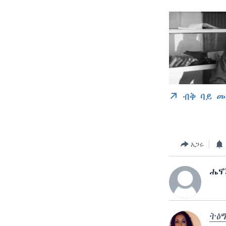
ብቅ ባይ መ
አጋሩ
ሔኖ
ትዕ