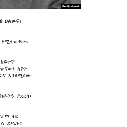
ብ ህልውና፣
ው የሚታወቀው።
 ከፍተኛ
ወናው፤ ለየት
ገሩና እንደሚሰሙ
ክቶችን ያደረሰ፤
ድራማ ላይ
ይል ይጫኑ።