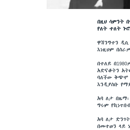
በዚህ ሳምንት 
የለት ተለት ኑ
ዋሽንግተን ዲ
እነዚህም በስራ
በተለይ በ198
አድናቆትን አት
ባለችው ቅጭሞ 
እንዲያስቡ የማ
አባ ለታ በዜማ
ግሩም የኪነጥበ
አባ ለታ ድንገ
በመተወን ላይ 