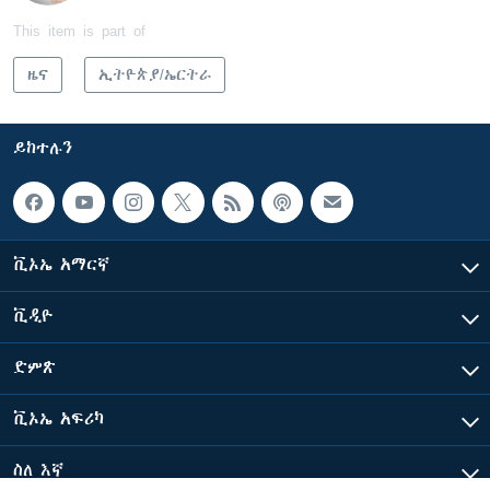
This item is part of
ዜና
ኢትዮጵያ/ኤርትራ
ይከተሉን
ቪኦኤ አማርኛ
ቪዲዮ
ድምጽ
ቪኦኤ አፍሪካ
ስለ እኛ