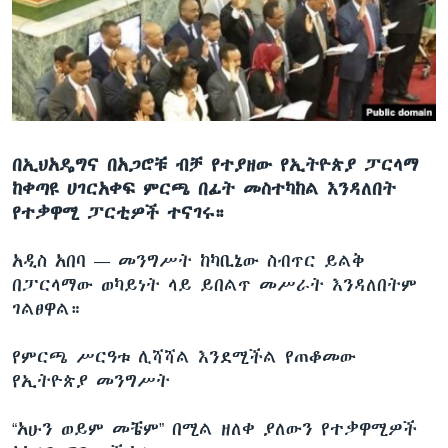
ቋንቋዎች
በኢህአዴግና በአጋሮቹ ብቻ የተያዘው የኢትዮጵያ ፓርላማ
ከቀጣዩ ሀገርአቀፍ ምርጫ በፊት መስተካከል እንዳለበት
የተቃዋሚ ፓርቲዎች ተናገሩ።
አዲስ አበባ —
መንግሥት ከካቢኔው ስብጥር ይልቅ
በፓርላማው ወካይነት ላይ ይበልጥ መሥራት እንዳለበትም
ገልፀዋል።
የምርጫ ሥርዓቱ ሊሻሻል እንደሚችል የጠቆመው
የኢትዮጵያ መንግሥት
“አሁን ወይም መቼም” በሚል ዘለቀ ያለውን የተቃዋሚዎች