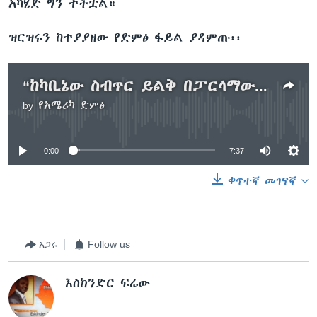
አካሄድ ግን ተችቷል።
ዝርዝሩን ከተያያዘው የድምፅ ፋይል ያዳምጡ፡፡
“ከካቢኔው ስብጥር ይልቅ በፓርላማው ወካይነት መሠራት አለበት” - ተቃዋሚ ፓርቲዎች
by
የአሜሪካ ድምፅ
No media source currently available
0:00
7:37
ቀጥተኛ መገናኛ
አጋሩ
Follow us
እስክንድር ፍሬው