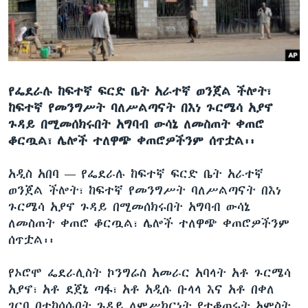
ቋንቋዎች
የፌደራሉ ከፍተኛ ፍርድ ቤት አራተኛ ወንጀል ችሎት፣
ከፍተኛ የመንግሥት ባለሥልጣናት በእነ ጉርሜሳ አያኖ
ጉዳይ በሚመሰክሩበት አግባብ ውሳኔ ለመስጠት ቀጠሮ
ቆርጧል፣ ሌሎች ተለዋጭ ቀጠሮዎችንም ሰጥቷል፡፡
አዲስ አበባ —
የፌደራሉ ከፍተኛ ፍርድ ቤት አራተኛ
ወንጀል ችሎት፣ ከፍተኛ የመንግሥት ባለሥልጣናት በእነ
ጉርሜሳ አያኖ ጉዳይ በሚመሰክሩበት አግባብ ውሳኔ
ለመስጠት ቀጠሮ ቆርጧል፣ ሌሎች ተለዋጭ ቀጠሮዎችንም
ሰጥቷል፡፡
የኦሮሞ ፌደራሊስት ኮንግሬስ አመራር አባላት አቶ ጉርሜሳ
አያኖ፣ አቶ ደጀኔ ጣፋ፣ አቶ አዲሱ ቡላላ እና አቶ በቀለ
ገርባ በተከሰሱበት ጉዳይ ለምሥክርነት የተቆጠሩት አምስት