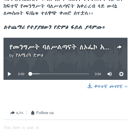
ከፍተኛ የመንግሥት ባለሥልጣናት አቀራረብ ላይ ውሳኔ
ለመስጠት ፍ/ቤቱ ተለዋጭ ቀጠሮ ሰጥቷል፡፡
ለተጨማሪ የተያያዘውን የድምፅ ፋይል ያዳምጡ።
የመንግሥት ባለሥልጣናት ለኦፌኮ አባላት ምስክርነት ውሳኔ ቀጠሮ ተሰጠ
by
የአሜሪካ ድምፅ
No media source currently available
0:00
3:04
ቀጥተኛ መገናኛ
አጋሩ
Follow us
This item is part of