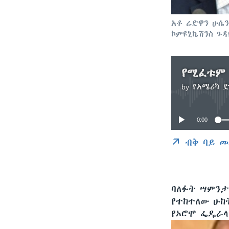
አቶ ሬድዋን ሁሴን
ኮምዩኒኬሽንስ ጉዳ
by
የአሜሪካ 
0:00
ብቅ ባይ መ
ባለፉት ሣምንታ
የተከተለው ሁከ
የኦሮሞ ፌዴራላ