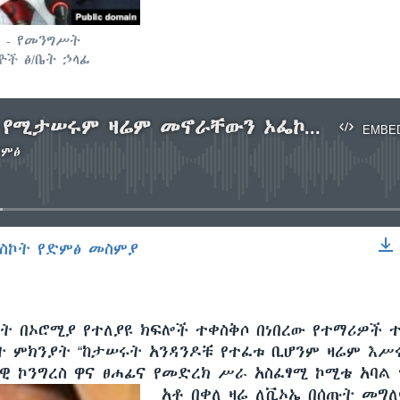
 - የመንግሥት
ዮች ፅ/ቤት ኃላፊ
የሚፈቱም የሚታሠሩም ዛሬም መኖራቸውን ኦፌኮ ገለፀ
EMBE
ድምፅ
No media source currently available
ስኮት የድምፅ መስምያ
EMBED
ት በኦሮሚያ የተለያዩ ክፍሎች ተቀስቅሶ በነበረው የተማሪዎች
ት ምክንያት “ከታሠሩት አንዳንዶቹ የተፈቱ ቢሆንም ዛሬም እሥ
ዊ ኮንግረስ ዋና ፀሐፊና የመድረክ ሥራ አስፈፃሚ ኮሚቴ አባል 
አቶ በቀለ ዛሬ ለቪኦኤ በሰጡት መግ