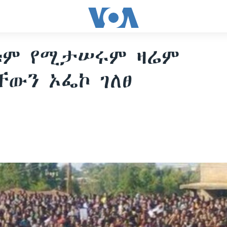
ቱም የሚታሠሩም ዛሬም
ውን ኦፌኮ ገለፀ