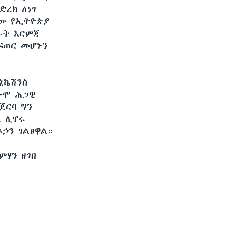
ረክ ለነገ
ው የኢትዮጵያ
ራት እርምጃ
ፍጠር መሆኑን
ኒኬሽንስ
ውሞ ሕጋዊ
ጀርባ ግን
ዱ ሊኖሩ
ኃን ገልፀዋል።
ምሃን ዘገበ