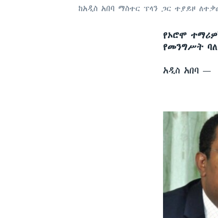
ከአዲስ አበባ ማስተር ፕላን ጋር ተያይዞ ለ
የኦሮሞ ተማሪዎ
የመንግሥት ባለ
አዲስ አበባ —