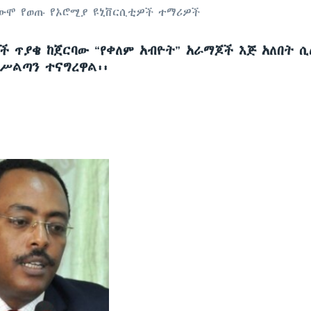
ተቃውሞ የወጡ የኦሮሚያ ዩኒቨርሲቲዎች ተማሪዎች
ች ጥያቄ ከጀርባው “የቀለም አብዮት” አራማጆች እጅ አለበት ሲ
ሥልጣን ተናግረዋል፡፡