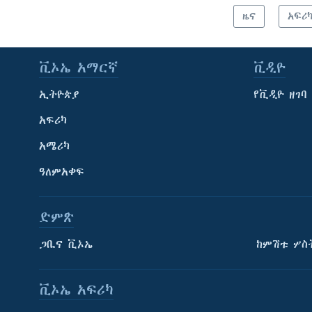
ዜና
አፍሪ
ቪኦኤ አማርኛ
ቪዲዮ
ኢትዮጵያ
የቪዲዮ ዘገባ
አፍሪካ
አሜሪካ
ዓለምአቀፍ
ድምጽ
ጋቢና ቪኦኤ
ከምሽቱ ሦስ
ቪኦኤ አፍሪካ