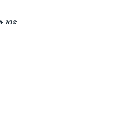
ሉ አንድ