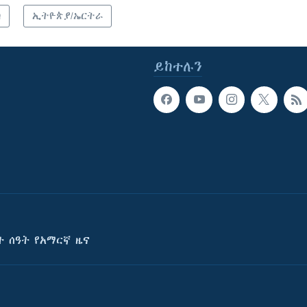
ካ
ኢትዮጵያ/ኤርትራ
ይከተሉን
ት ሰዓት የአማርኛ ዜና