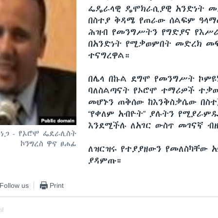
ፌዴራላዊ ዴሞክራሲያዊ አንድነት መድ
በስተያ ቅዳሜ የጠራው ሰልፍም ዓላማ
ሕዝብ የመንግሥትን የግድያና የእሥ
በአንድነት የሚቃወምበት መድረክ መ
ተናግረዋል።
በሌላ በኩል ደግሞ የመንግሥት ኮምዩ
ባለስልጣናት የኦሮሞ ተማሪዎች ተቃ
መሆኑን ጠቅሰው ከእንቅስቃሴው በስተ
“የቀለም አብዮት” ያሉትን የሚያራም
እንደሚችሉ ለአገር ውስጥ መገናኛ ብዙ
 ነጋ - የኦሮሞ ፌደራሊስት
ኮንግረስ ዋና ፀሐፊ
ለዝርዝሩ የተያያዘውን የመለስካቸው አ
ያዳምጡ።
Follow us
Print
of