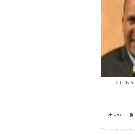
አቶ በቀለ
አጋሩ
This item is part 