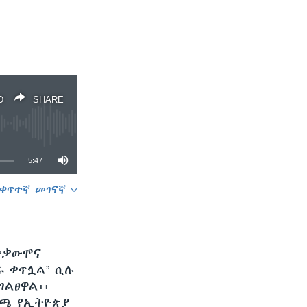
D
SHARE
5:47
ቀጥተኛ መገናኛ
SHARE
 ተቃውሞና
ሩ ቀጥሏል” ሲሉ
ገልፀዋል፡፡
ለጫ የኢትዮጵያ