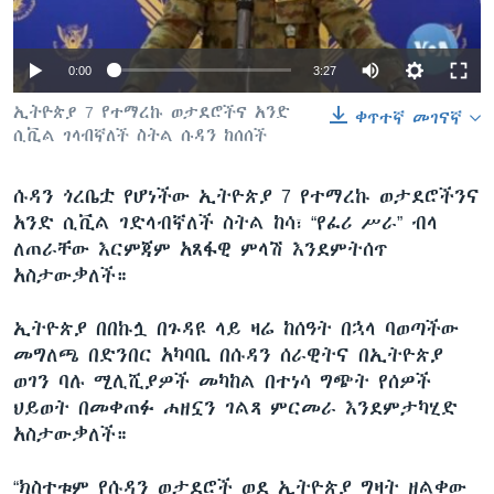
0:00
3:27
ቋንቋዎች
ኢትዮጵያ 7 የተማረኩ ወታደሮችና አንድ
ቀጥተኛ መገናኛ
ሲቪል ገላብኛለች ስትል ሱዳን ከሰሰች
ሱዳን ጎረቤቷ የሆነችው ኢትዮጵያ 7 የተማረኩ ወታደሮችንና
አንድ ሲቪል ገድላብኛለች ስትል ከሳ፣ “የፈሪ ሥራ” ብላ
ለጠራቸው እርምጃም አጸፋዊ ምላሽ እንደምትሰጥ
አስታውቃለች።
ኢትዮጵያ በበኩሏ በጉዳዩ ላይ ዛሬ ከሰዓት በኋላ ባወጣችው
መግለጫ በድንበር አካባቢ በሱዳን ሰራዊትና በኢትዮጵያ
ወገን ባሉ ሚሊሺያዎች መካከል በተነሳ ግጭት የሰዎች
ህይወት በመቀጠፉ ሐዘኗን ገልጻ ምርመራ እንደምታካሂድ
አስታውቃለች።
“ክስተቱም የሱዳን ወታደሮች ወደ ኢትዮጵያ ግዛት ዘልቀው