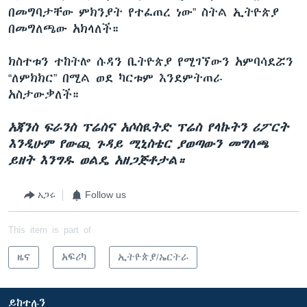
በመግባታቸው ምክንያት የተፈጠረ ነው” ስትል ኢትዮጵያ
በመግለጫው አክላለች።
ክስተቱን ተከትሎ ሱዳን ቢትዮጵያ የሚገኘውን አምባሳደሯን
“ለምክክር” በሚል ወደ ካርቱም እንደምትጠራ
አስታውቃለች።
አጃንስ ፍራንስ ፕሬስና አሶስዪትድ ፕሬስ የላኩትን ሪፖርት
እንዲሁም የውጪ ጉዳይ ሚኒስቴር ያወጣውን መግለጫ
ይዘት እንግዱ ወልዴ አዘጋጅቶታል።
አጋሩ
Follow us
This item is part of
ዜና
አፍሪካ
ኢትዮጵያ/ኤርትራ
ይከተሉን