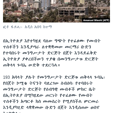
ቋንቋዎች
ፎቶ ፋይል፦ አዲስ አበባ ከተማ
በኢትዮጵያ እየተካሄደ ባለው ግጭት የተፈፀሙ የመብት
ጥሰቶችን እንዲያጣራ ለተቋቋመው መርማሪ ቡድን
የተባበሩት መንግሥታት ድርጅት በጀት እንዳይፈቅድ
ኢትዮጵያ ያቀረበችውን ጥያቄ በመንግሥታቱ ድርጅት
ጠቅላላ ጉባኤ ውድቅ ተደርጓል።
193 አባላት ያሉት የመንግሥታት ድርጅቱ ጠቅላላ ጉባኤ፣
የበጀት ኮሚቴ ትናንት ባደረገው ስብሰባ፣ የተባበሩት
መንግሥታት ድርጅት የሰብዓዊ መብቶች ምክር ቤት
በኢትዮጵያ በሚካሄደው ጦርነት የተፈፀሙ የመብት
ጥሰቶችን አጣርቶ ክስ መመስረት የሚያስችል ምርመራ
እንዲያካሂድ ላቋቋመው ቡድን በጀት እንዲሰጠው ወስኖ