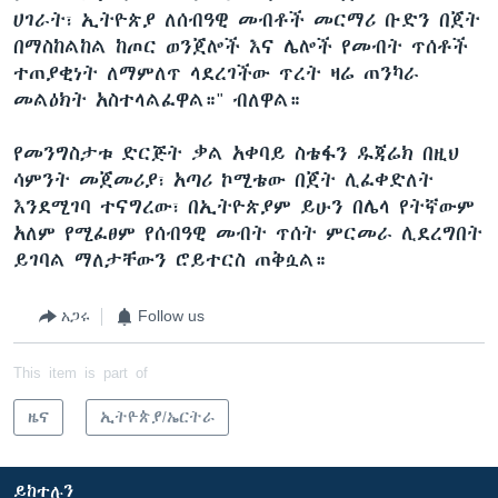
ሀገራት፣ ኢትዮጵያ ለሰብዓዊ መብቶች መርማሪ ቡድን በጀት
በማስከልከል ከጦር ወንጀሎች እና ሌሎች የመብት ጥሰቶች
ተጠያቂነት ለማምለጥ ላደረገችው ጥረት ዛሬ ጠንካራ
መልዕክት አስተላልፈዋል።" ብለዋል።
የመንግስታቱ ድርጅት ቃል አቀባይ ስቴፋን ዱጃሬክ በዚህ
ሳምንት መጀመሪያ፣ አጣሪ ኮሚቴው በጀት ሊፈቀድለት
እንደሚገባ ተናግረው፣ በኢትዮጵያም ይሁን በሌላ የትኛውም
አለም የሚፈፀም የሰብዓዊ መብት ጥሰት ምርመራ ሊደረግበት
ይገባል ማለታቸውን ሮይተርስ ጠቅሷል።
አጋሩ
Follow us
This item is part of
ዜና
ኢትዮጵያ/ኤርትራ
ይከተሉን