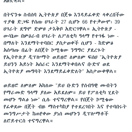
አፅድቋል።
በትናንቱ ስብሰባ ኢትዮጵያ በጀቱ እንዳይፈቀድ ላቀረበችው
ጥያቄ ድጋፍ የሰጡ ሀገራት 27 ሲሆኑ 66 የተቃውሞ፣ 39
ሀገራት ደግሞ ድምፀ ታእቅቦ አድርገዋል። ኢትዮጵያ -
ውሳኔው በምዕራብ ሀገራት ለፖለቲካ ዓላማ የተገፋ ነው -
በማለት እንደማትተባበር ያስታወቀች ሲሆን - ከድምፅ
አሰጣጡ በፊት ለበጀት ኮሚቴው ንግግር ያደረጉት
የኢትዮጵያ ዲፕሎማት ወይዘሮ ለምለም ፍሰሀ "ኢትዮጵያ
ይህንን አይነት አሰራር እንደማትቀበልና ቡድኖ ወደ
ኢትዮጵያ መግባት እንደማይፈቀድለት" አስታውቀዋል።
ወይዘሮ ለምለም አክለው "ይህ ቡድን የሰብዓዊ መብትን
የማራመድ ዓላማ ያለው አይደለም። ይህ የፖለቲካ ሂደት
መሆኑ ግልፅ ነው" ሲሉ ተናግረዋል። የበጀት ኮሚቴው
የፈቀደው በጀት ብዙ ማስተካከያ የተደረገበት እና የተባበሩት
መንግሥታት ከጠየቀው ያነሰ መሆኑን ዲፕሎማቶች
ለሮይተርስ ተናግረዋል።