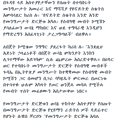
በጉዳዩ ላይ አስተያየታቸውን የሰጡት በተባበሩት
መንግሥታት አመራር እና ማሻሻያ የዩናይትድ ስቴትስ
አምባሳደር ክሪስ ሉ፣ "ዩናይትድ ስቴትስ እንድ አንድ
የመንግሥታት ድርጅቱ አካል፣ የሰብዓዊ መብት ኮሚሽኑ
ያሳለፈውን ውሳኔ ማክበር እና ወደ ተግባራዊ እንዲሆን
የማድረግን አስፈላጊነት ታረጋግጣለች" ብለዋል።
ለበጀት ኮሚቴው ንግግር ያደረጉት ክሪስ ሉ፣ "እንደዚህ
አይነት ኃላፊነቶች በበጀት ውሳኔ ምክንያት እንከን
ሊገጥማቸው አይገባም" ሲሉ ጨምረው አስረድተዋል። በህዳር
ወር የተባበሩት መንግሥታት ድርጅት የሰብዓዊ መብቶች
ጉባኤ በኢትዮጵያ መንግሥት ከተቋቋመው የሰብዓዊ መብት
ኮሚሽን ጋር በመሆን በጋራ ባካሄዱት ምርመራ በጦርነቱ
በተሳተፉ ሁሉም አካላት የጦር ወንጀል መባል የሚችል
የመብት ጥሰት መፈፀሙን አስታውቀው ነበር።
የመንግሥታት ድርጅቱን ወሳኔ ተከትሎ አስተያየት የሰጡት
በመንግሥታት ድርጅቱ የሂዩማን ራይትስ ዎች ዳይሬተር
የሆኑት ሉዊስ ቻርቦኑ "የመንግሥታት ድርጅቱ አባል