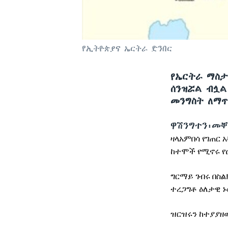
የኢትዮጵያና ኤርትራ ድንበር
የኤርትራ ማስታ
ሰንዝሯል ብሏል
መንግስት ለማጥ
ዋሽንግተን፡መ
ዛላአምበሳ
የገጠር
አ
ከተሞች
የሚኖሩ
የ
ግርማይ
ገብሩ
በስል
ተረጋግቶ
ዕለታዊ
ዝርዝሩን
ከተያያዘ