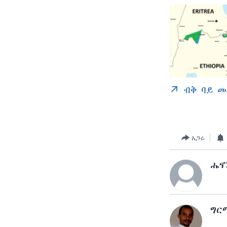
ብቅ ባይ መ
አጋሩ
ሔኖ
ግር