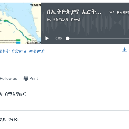
በኢትዮጵያና ኤርትራ ድንበር ውጊያ እንደነበር የሁለቱም ሀገሮች መንግስታት አስታወቁ
EMBE
by
የአሜሪካ ድምፅ
No media source currently available
0:00
ስኮት የድምፅ መስምያ
EMBED
Follow us
Print
ክ ሰማእግዜር
ማይ ገብሩ