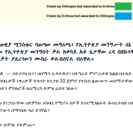
ወቂያ ሚንስቴር ባወጣው መግለጫ፤ የኢትዮጵያ መንግሥት ሰኔ 
። የኢትዮጵያ መንግስት ቃል አቀባይ አቶ ጌታቸው ረዳ በበኩላ
ቃት ያደረገውን ሙከራ ቀልብሰናል ብለዋል።
ቐለ —
በተያያዘ
ዜና፥
በሰሜን
ኢትዮጵያ፥
በትግራይ
ምሥራቃዊ
ክልል
በተለይ
ካባቢዎች
ነዋሪዎች
ትላንት
ከንጋቱ
10
ጀምሮ
የተኩስ
ልውውጥ
መስማታቸው
ዐይን
ምስክሮች
ለአሜሪካ
ድምፅ
ሬድዩ
ገለፁ።
ክ
ያነጋገራቸው
በድምበሩ
አካባቢ
የሚኖሩ
ሰዎች
እንደሚገልፁት
ሕብረተሰቡ
በ
ኑሮውን
በማካሄድ
ላይ
ይገኛል።
ው
ድምጽ
ያድምጡ።