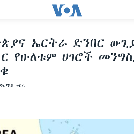
ጵያና ኤርትራ ድንበር ውጊ
በር የሁለቱም ሀገሮች መንግ
ወቁ
ግርማይ ገብሩ