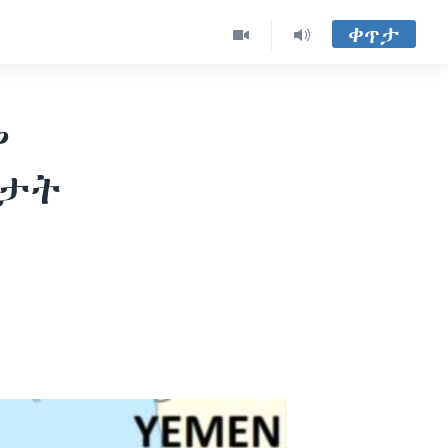
ቀጥታ
ያ
ስታት