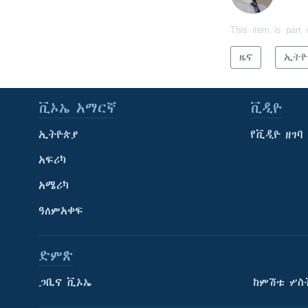
This item is part 
ዜና
ኢትዮ
ቪኦኤ አማርኛ
ቪዲዮ
ኢትዮጵያ
የቪዲዮ ዘገባ
አፍሪካ
አሜሪካ
ዓለምአቀፍ
ድምጽ
ጋቢና ቪኦኤ
ከምሽቱ ሦስ