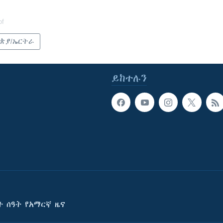
of
ጵያ/ኤርትራ
ይከተሉን
ት ሰዓት የአማርኛ ዜና