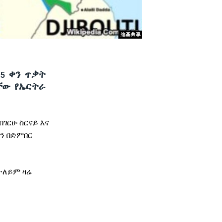
5 ቀን ጥቃት
ቸው የኤርትራ
በገርሁ
ስርናይ
እና
ን
በድምበር
ተለይም
ዛሬ