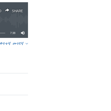
D
SHARE
7:38
ቀጥተኛ መገናኛ
SHARE