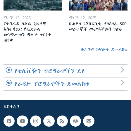
ማርች 12, 2025
ማርች 12, 2025
የትግራይ ክልል ጊዜያዊ
በሐዋሳ ዩኒቨርሲቲ ያገለገሉ 800
አስተዳደር የፌደራል
ሠራተኞች መታዳቸውን ገለጹ
መንግሥቱን ጣልቃ ገብነት
ጠየቀ
ሁሉንም ክፍሎች ይመልከቱ
የቴሌቪዥን ፕሮግራሞችን ይዩ
የራዲዮ ፕሮግራሞችን ይመልከቱ
ይከተሉን