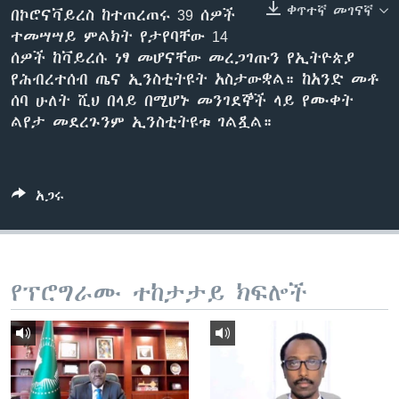
ቀጥተኛ መገናኛ
በኮሮናቫይረስ ከተጠረጠሩ 39 ሰዎች
ተመሣሣይ ምልክት የታየባቸው 14
ሰዎች ከቫይረሱ ነፃ መሆናቸው መረጋገጡን የኢትዮጵያ
ቋንቋዎች
የሕብረተሰብ ጤና ኢንስቲትዩት አስታውቋል። ከአንድ መቶ
ሰባ ሁለት ሺህ በላይ በሚሆኑ መንገደኞች ላይ የሙቀት
ልየታ መደረጉንም ኢንስቲትዩቱ ገልጿል።
አጋሩ
የፕሮግራሙ ተከታታይ ክፍሎች