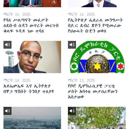
ማርች 14, 2025
ማርች 14, 2025
የባለ ሥልጣናት መፈታት
የኢትዮጵያ ፌደራል መንግሥት
ለደቡብ ሱዳን ውጥረት መርገብ
በዶ.ር ደብረ ጽዮን የሚመራው
ቁልፍ ጉዳይ ነው ተባለ
የህወሓት ቡድን ወቀሰ
ማርች 14, 2025
ማርች 13, 2025
አይኤምኤፍ እና ኢትዮጵያ
የቦሮ ዴሞክራሲያዊ ፓርቲ
በዋጋ ግሽበት ትንበያ ተለያዩ
ሦስት አባላቱ መታሰራቸውን
አስታወቀ